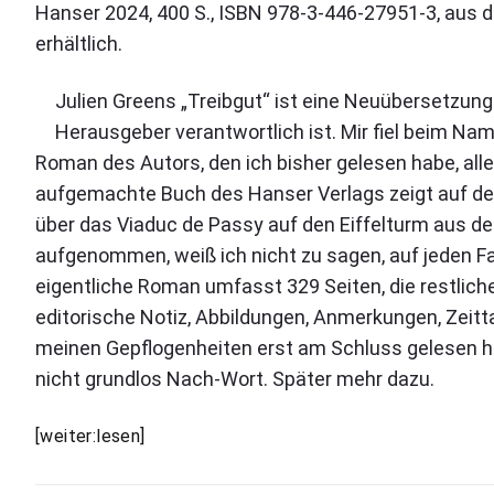
r
n
l
Hanser 2024, 400 S., ISBN 978-3-446-27951-3, aus 
n
r
b
i
a
t
i
g
z
erhältlich.
e
k
u
s
e
i
u
.
s
n
e
n
«
M
G
Julien Greens „Treibgut“ ist eine Neuübersetzun
‹
i
r
v
r
r
a
D
Herausgeber verantwortlich ist. Mir fiel beim Nam
,
o
e
W
s
a
Roman des Autors, den ich bisher gelesen habe, alle
e
n
e
o
.
s
K
n
i
aufgemachte Buch des Hanser Verlags zeigt auf de
o
a
D
:
L
l
n
über das Viaduc de Passy auf den Eiffelturm aus 
t
T
a
f
e
B
h
r
aufgenommen, weiß ich nicht zu sagen, auf jeden Fall
u
l
b
e
a
e
n
eigentliche Roman umfasst 329 Seiten, die restli
l
e
r
i
s
d
editorische Notiz, Abbildungen, Anmerkungen, Zeitt
i
o
b
n
d
t
n
g
w
meinen Gepflogenheiten erst am Schluss gelesen hab
a
d
s
a
u
s
a
nicht grundlos Nach-Wort. Später mehr dazu.
e
e
P
t
L
y
s
r
"
l
e
a
v
S
J
s
[weiter:lesen]
l
g
o
e
a
u
e
e
n
n
t
l
r
r