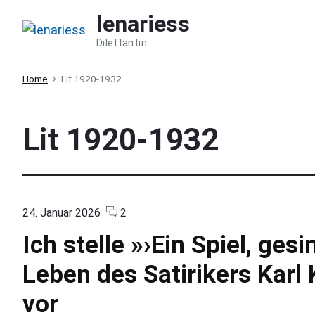
S
lenariess
k
Dilettantin
i
p
Home
Lit 1920-1932
t
o
c
Lit 1920-1932
o
n
t
e
c
o
24. Januar 2026
2
n
o
n
Ich stelle »›Ein Spiel, ges
m
"
t
m
I
Leben des Satirikers Karl
e
c
n
h
t
s
vor
s
t