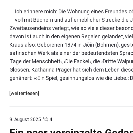
e
l
Ich erinnere mich: Die Wohnung eines Freundes ob
l
voll mit Büchern und auf erheblicher Strecke die 
e
»
Zweitausendeins verlegt, wie so viele dieser beso
›
davon ist auch in den eigenen Regalen gelandet, vi
E
Kraus also: Geborenen 1874 in Jičín (Böhmen), gesto
i
n
satirischen Werk als einer der bedeutendsten Sprach-
S
Tage der Menschheit‹, ›Die Fackel‹, die ›Dritte Wal
p
i
Glossen. Katharina Prager hat sich dem Leben diese
e
genähert: »›Ein Spiel, gesinnungslos wie die Liebe.‹
l
,
I
g
[weiter:lesen]
e
c
s
h
i
s
n
c
o
9. August 2025
4
t
n
o
n
u
Ein paar vereinzelte Geda
e
m
"