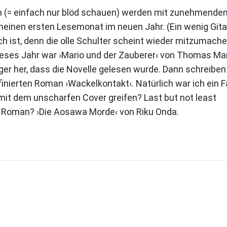
sen (= einfach nur blöd schauen) werden mit zunehmende
f meinen ersten Lesemonat im neuen Jahr. (Ein wenig Gita
ch ist, denn die olle Schulter scheint wieder mitzumache
 dieses Jahr war ›Mario und der Zauberer‹ von Thomas Ma
nger her, dass die Novelle gelesen wurde. Dann schreiben
inierten Roman ›Wackelkontakt‹. Natürlich war ich ein 
mit dem unscharfen Cover greifen? Last but not least
 ein Roman? ›Die Aosawa Morde‹ von Riku Onda.