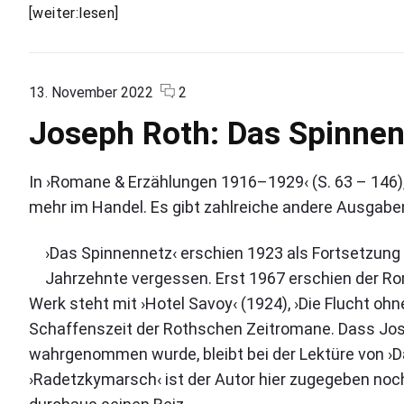
m
C
[weiter:lesen]
s
o
u
h
L
z
n
a
:
e
K
S
r
s
a
c
o
13. November 2022
2
t
l
e
o
n
t
u
Joseph Roth: Das Spinne
e
m
"
n
r
h
m
J
s
z
i
a
e
o
i
F
m
r
n
s
In ›Romane & Erzählungen 1916–1929‹ (S. 63 – 146),
n
e
B
t
e
i
d
mehr im Handel. Es gibt zahlreiche andere Ausgabe
r
s
p
u
i
n
h
d
e
c
a
R
›Das Spinnennetz‹ erschien 1923 als Fortsetzung 
S
i
h
P
o
o
Jahrzehnte vergessen. Erst 1967 erschien der Ro
n
c
t
r
n
Werk steht mit ›Hotel Savoy‹ (1924), ›Die Flucht ohn
a
h
l
n
a
:
n
Schaffenszeit der Rothschen Zeitromane. Dass Jose
e
u
g
D
"
d
wahrgenommen wurde, bleibt bei der Lektüre von ›D
b
e
a
R
s
›Radetzkymarsch‹ ist der Autor hier zugegeben noch 
r
a
S
v