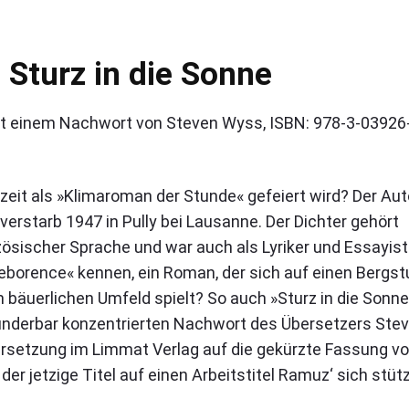
Sturz in die Sonne
mit einem Nachwort von Steven Wyss, ISBN: 978-3-03926
it als »Klimaroman der Stunde« gefeiert wird? Der Aut
erstarb 1947 in Pully bei Lausanne. Der Dichter gehört
sischer Sprache und war auch als Lyriker und Essayist
»Deborence« kennen, ein Roman, der sich auf einen Bergst
bäuerlichen Umfeld spielt? So auch »Sturz in die Sonne
wunderbar konzentrierten Nachwort des Übersetzers Ste
setzung im Limmat Verlag auf die gekürzte Fassung v
er jetzige Titel auf einen Arbeitstitel Ramuz‘ sich stütz