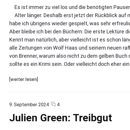
n
v
n
e
k
Es ist immer zu viel los und die benötigten Pau
b
e
n
e
Alter länger. Deshalb erst jetzt der Rückblick au
e
r
n
u
n
habe ich übrigens wieder gespielt, was sehr erfreuli
z
e
n
d
u
Aber bleibe ich bei den Büchern: Die erste Lektüre
i
g
e
M
Kennt man natürlich, aber vielleicht ist es schon lä
s
n
s
r
S
z
s
alle Zeitungen von Wolf Haas und seinem neuen raff
l
a
.
e
o
von Brenner, warum also nicht zu dem gelben Buch 
t
D
l
s
i
sollte es ein Krimi sein. Oder vielleicht doch eher
a
r
t
w
l
i
e
l
i
E
[weiter:lesen]
k
o
G
e
i
e
w
e
d
r
n
a
s
d
i
y
K
K
c
o
9. September 2024
4
a
v
e
l
a
o
n
o
n
L
Julien Green: Treibgut
a
r
m
"
n
k
i
l
m
J
s
V
K
e
e
u
e
i
s