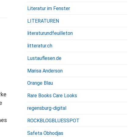
Literatur im Fenster
LITERATUREN
literaturundfeuilleton
litteratur.ch
Lustauflesen.de
Marisa Anderson
Orange Blau
rke
Rare Books Care Looks
e
regensburg-digital
nes
ROCKBLOGBLUESSPOT
Safeta Obhodjas