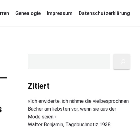
rren
Genealogie
Impressum
Datenschutzerklärung
P
S
u
r
c
i
h
Zitiert
m
e
a
n
»Ich erwiderte, ich nähme die vielbesprochnen
r
s
Bücher am liebsten vor, wenn sie aus der
y
Mode seien.«
S
Walter Benjamin, Tagebuchnotiz 1938
i