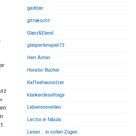
geditan
gittakocht
Glanz&Elend
-
glasperlenspiel13
Herr Ärmel
or
Horatio-Bücher
Kaffeehaussitzer
urz
klunkerdesalltags
«
Lebensnovellen
ven
on
Lector in fabula
t.
Lesen … in vollen Zügen