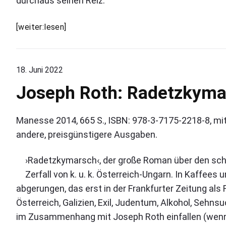
durchaus seinen Reiz.
p
m
o
i
u
r
J
n
[weiter:lesen]
z
n
o
:
e
s
n
S
e
n
t
18. Juni 2022
p
e
u
t
Joseph Roth: Radetzkyma
h
r
z
R
"
z
o
Manesse 2014, 665 S., ISBN: 978-3-7175-2218-8, mi
i
t
n
andere, preisgünstigere Ausgaben.
h
d
:
i
›Radetzkymarsch‹, der große Roman über den sch
D
e
Zerfall von k. u. k. Österreich-Ungarn. In Kaffee
a
S
abgerungen, das erst in der Frankfurter Zeitung al
s
o
S
Österreich, Galizien, Exil, Judentum, Alkohol, Sehnsu
n
p
im Zusammenhang mit Joseph Roth einfallen (wenn 
n