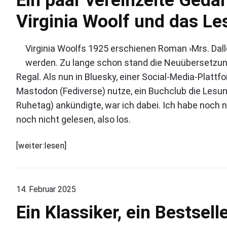
n
m
E
l
g
Virginia Woolf und das L
e
i
l
s
n
n
e
l
t
p
o
»
s
a
Virginia Woolfs 1925 erschienen Roman ›Mrs. Dall
s
a
›
werden. Zu lange schon stand die Neuübersetzu
w
r
E
i
Regal. Als nun in Bluesky, einer Social-Media-Platt
v
i
e
e
Mastodon (Fediverse) nutze, ein Buchclub die Lesun
d
n
r
i
Ruhetag) ankündigte, war ich dabei. Ich habe noch 
e
S
e
i
noch nicht gelesen, also los.
p
L
n
i
i
z
e
E
[weiter:lesen]
e
e
b
i
l
l
e
t
n
,
.
e
p
g
‹
G
14. Februar 2025
D
a
e
e
a
Ein Klassiker, ein Bestselle
a
d
s
s
a
r
i
L