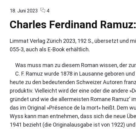
i
V
i
v
i
,
m
c
o
18. Juni 2023
4
o
i
r
e
B
e
o
n
r
r
u
Charles Ferdinand Ramuz: 
i
n
m
"
i
"
c
g
m
C
k
G
n
h
e
h
i
e
r
K
c
n
a
Limmat Verlag Zürich 2023, 192 S., übersetzt und 
n
r
e
l
r
t
r
055-3, auch als E-Book erhältlich.
i
u
s
e
s
l
i
b
a
e
K
n
m
"
s
Was muss man zu diesem Roman wissen, der zurze
W
a
:
i
F
o
C. F. Ramuz wurde 1878 in Lausanne geboren und v
r
T
e
o
heute zu den bedeutenden Schweizer Autoren franzö
l
r
r
l
d
K
e
produktiv. Vielleicht wird der eine oder die andere 
i
f
r
i
gründet und wie die allermeisten Romane Ramuz‘ im 
n
u
a
b
a
das im Original »Présence de la mort« heißt. Dem 
n
u
g
n
Wyss kann man entnehmen, dass sich die neue Über
d
d
s
u
1941 bezieht (die Originalausgabe ist von 1922) und d
R
d
«
t
a
a
v