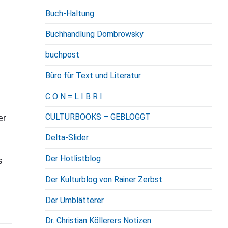
Buch-Haltung
Buchhandlung Dombrowsky
buchpost
Büro für Text und Literatur
C O N = L I B R I
CULTURBOOKS – GEBLOGGT
er
Delta-Slider
Der Hotlistblog
s
Der Kulturblog von Rainer Zerbst
Der Umblätterer
Dr. Christian Köllerers Notizen