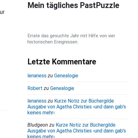
d
Mein tägliches PastPuzzle
e
ur
b
a
Errate das gesuchte Jahr mit Hilfe von vier
r
historischen Ereignissen.
Letzte Kommentare
lenariess
zu
Genealogie
Robert
zu
Genealogie
lenariess
zu
Kurze Notiz zur Büchergilde
Ausgabe von Agatha Christies ›und dann gab’s
keines mehr‹
Bludgeon
zu
Kurze Notiz zur Büchergilde
Ausgabe von Agatha Christies ›und dann gab’s
keines mehr‹