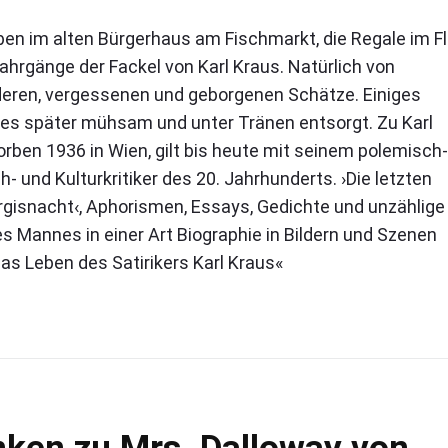
en im alten Bürgerhaus am Fischmarkt, die Regale im Fl
Jahrgänge der Fackel von Karl Kraus. Natürlich von
nderen, vergessenen und geborgenen Schätze. Einiges
eles später mühsam und unter Tränen entsorgt. Zu Karl
rben 1936 in Wien, gilt bis heute mit seinem polemisch-
 und Kulturkritiker des 20. Jahrhunderts. ›Die letzten
purgisnacht‹, Aphorismen, Essays, Gedichte und unzählige
s Mannes in einer Art Biographie in Bildern und Szenen
 Das Leben des Satirikers Karl Kraus«
nken zu Mrs. Dalloway von