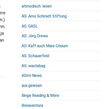
n
altmodisch: lesen
rre
AS: Arno Schmidt Stiftung
n.)
AS: GASL
nn.
 ja
AS: Jörg Drews
Fan
AS: Kaff auch Mare Crisium
AS: Schauerfeld
AS: wastebag
ASml-News
aus.gelesen
Binge Reading & More
Bonaventura