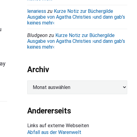
lenariess
zu
Kurze Notiz zur Büchergilde
Ausgabe von Agatha Christies ›und dann gab’s
keines mehr‹
u
Bludgeon
zu
Kurze Notiz zur Büchergilde
Ausgabe von Agatha Christies ›und dann gab’s
keines mehr‹
way
Archiv
A
r
c
h
Andererseits
i
v
Links auf externe Webseiten
Abfall aus der Warenwelt