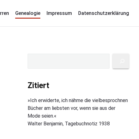
rren
Genealogie
Impressum
Datenschutzerklärung
P
S
u
r
c
i
h
Zitiert
m
e
a
n
»Ich erwiderte, ich nähme die vielbesprochnen
r
Bücher am liebsten vor, wenn sie aus der
y
Mode seien.«
S
Walter Benjamin, Tagebuchnotiz 1938
i