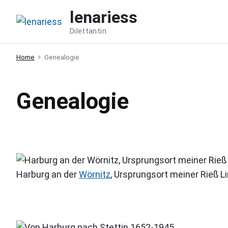
S
lenariess
k
Dilettantin
i
p
Home
Genealogie
t
o
c
Genealogie
o
n
t
e
n
Harburg an der
Wörnitz
, Ursprungsort meiner Rieß Li
t