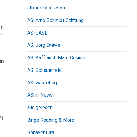
altmodisch: lesen
AS: Arno Schmidt Stiftung
in
AS: GASL
:
r
AS: Jörg Drews
AS: Kaff auch Mare Crisium
in
AS: Schauerfeld
AS: wastebag
ASml-News
aus.gelesen
t.
Binge Reading & More
Bonaventura