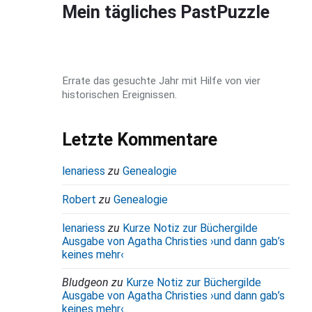
d
Mein tägliches PastPuzzle
e
b
a
Errate das gesuchte Jahr mit Hilfe von vier
r
historischen Ereignissen.
Letzte Kommentare
lenariess
zu
Genealogie
Robert
zu
Genealogie
lenariess
zu
Kurze Notiz zur Büchergilde
Ausgabe von Agatha Christies ›und dann gab’s
keines mehr‹
Bludgeon
zu
Kurze Notiz zur Büchergilde
Ausgabe von Agatha Christies ›und dann gab’s
keines mehr‹