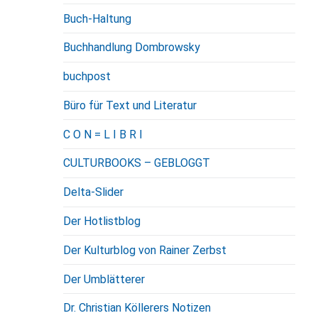
Buch-Haltung
Buchhandlung Dombrowsky
buchpost
Büro für Text und Literatur
C O N = L I B R I
CULTURBOOKS – GEBLOGGT
Delta-Slider
Der Hotlistblog
Der Kulturblog von Rainer Zerbst
Der Umblätterer
Dr. Christian Köllerers Notizen