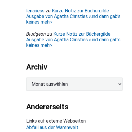
lenariess
zu
Kurze Notiz zur Büchergilde
Ausgabe von Agatha Christies ›und dann gab’s
keines mehr‹
Bludgeon
zu
Kurze Notiz zur Büchergilde
Ausgabe von Agatha Christies ›und dann gab’s
keines mehr‹
Archiv
A
r
c
h
Andererseits
i
v
Links auf externe Webseiten
Abfall aus der Warenwelt