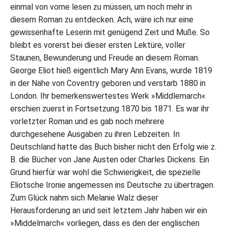
einmal von vorne lesen zu müssen, um noch mehr in
i
o
diesem Roman zu entdecken. Ach, wäre ich nur eine
t
gewissenhafte Leserin mit genügend Zeit und Muße. So
:
bleibt es vorerst bei dieser ersten Lektüre, voller
M
i
Staunen, Bewunderung und Freude an diesem Roman.
d
George Eliot hieß eigentlich Mary Ann Evans, wurde 1819
d
l
in der Nähe von Coventry geboren und verstarb 1880 in
e
London. Ihr bemerkenswertestes Werk »Middlemarch«
m
erschien zuerst in Fortsetzung 1870 bis 1871. Es war ihr
a
r
vorletzter Roman und es gab noch mehrere
c
durchgesehene Ausgaben zu ihren Lebzeiten. In
h
"
Deutschland hatte das Buch bisher nicht den Erfolg wie z.
B. die Bücher von Jane Austen oder Charles Dickens. Ein
Grund hierfür war wohl die Schwierigkeit, die spezielle
Eliotsche Ironie angemessen ins Deutsche zu übertragen.
Zum Glück nahm sich Melanie Walz dieser
Herausforderung an und seit letztem Jahr haben wir ein
»Middelmarch« vorliegen, dass es den der englischen