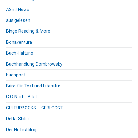
ASml-News
aus.gelesen
Binge Reading & More
Bonaventura
Buch-Haltung
Buchhandlung Dombrowsky
buchpost
Büro für Text und Literatur
C O N = L I B R I
CULTURBOOKS – GEBLOGGT
Delta-Slider
Der Hotlistblog