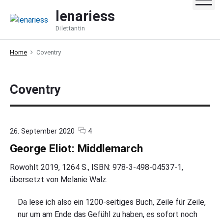
S
lenariess
k
Dilettantin
i
p
Home
Coventry
t
o
c
Coventry
o
n
t
e
c
o
26. September 2020
4
o
n
n
George Eliot: Middlemarch
m
"
t
m
G
e
e
Rowohlt 2019, 1264 S., ISBN: 978-3-498-04537-1,
n
o
übersetzt von Melanie Walz.
t
r
s
g
e
Da lese ich also ein 1200-seitiges Buch, Zeile für Zeile,
E
nur um am Ende das Gefühl zu haben, es sofort noch
l