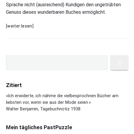
Sprache nicht (ausreichend) Kundigen den ungetrübten
Genuss dieses wunderbaren Buches ermöglicht.
G
[weiter:lesen]
e
o
r
g
P
e
S
r
E
u
i
l
c
m
i
h
a
o
Zitiert
e
r
t
n
y
»Ich erwiderte, ich nähme die vielbesprochnen Bücher am
:
S
liebsten vor, wenn sie aus der Mode seien.«
M
i
Walter Benjamin, Tagebuchnotiz 1938
i
d
d
e
d
b
Mein tägliches PastPuzzle
l
a