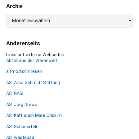
Archiv
A
r
c
h
Andererseits
i
v
Links auf externe Webseiten
Abfall aus der Warenwelt
altmodisch: lesen
AS: Arno Schmidt Stiftung
AS: GASL
AS: Jörg Drews
AS: Kaff auch Mare Crisium
AS: Schauerfeld
AS: wastebag