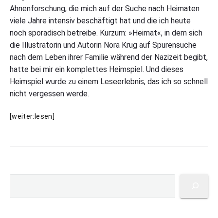
Ahnenforschung, die mich auf der Suche nach Heimaten
i
e
viele Jahre intensiv beschäftigt hat und die ich heute
n
noch sporadisch betreibe. Kurzum: »Heimat«, in dem sich
a
l
die Illustratorin und Autorin Nora Krug auf Spurensuche
b
nach dem Leben ihrer Familie während der Nazizeit begibt,
u
hatte bei mir ein komplettes Heimspiel. Und dieses
m
"
Heimspiel wurde zu einem Leseerlebnis, das ich so schnell
nicht vergessen werde.
N
[weiter:lesen]
o
r
a
K
r
P
u
S
r
g
u
i
:
c
m
H
h