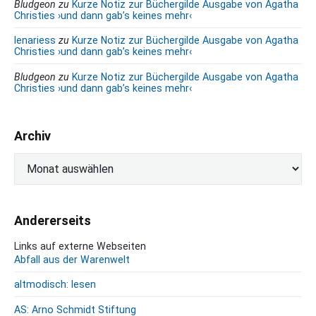
Bludgeon
zu
Kurze Notiz zur Büchergilde Ausgabe von Agatha
i
Christies ›und dann gab’s keines mehr‹
l
lenariess
zu
Kurze Notiz zur Büchergilde Ausgabe von Agatha
i
Christies ›und dann gab’s keines mehr‹
e
Bludgeon
zu
Kurze Notiz zur Büchergilde Ausgabe von Agatha
n
Christies ›und dann gab’s keines mehr‹
a
l
b
Archiv
u
m
A
r
c
h
Andererseits
i
v
Links auf externe Webseiten
Abfall aus der Warenwelt
altmodisch: lesen
AS: Arno Schmidt Stiftung