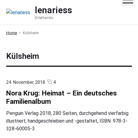
S
lenariess
k
Dilettantin
i
p
Home
Külsheim
t
o
c
Külsheim
o
n
t
e
c
o
24. November 2018
4
o
n
n
Nora Krug: Heimat – Ein deutsches
m
"
t
m
N
Familienalbum
e
o
n
r
Penguin Verlag 2018, 280 Seiten, durchgehend vierfarbig
t
a
illustriert, handgeschrieben und -gestaltet, ISBN: 978-3-
s
K
r
328-60005-3
u
g