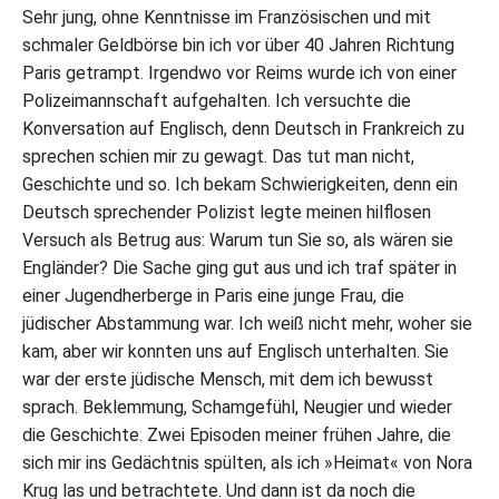
Sehr jung, ohne Kenntnisse im Französischen und mit
:
H
schmaler Geldbörse bin ich vor über 40 Jahren Richtung
e
Paris getrampt. Irgendwo vor Reims wurde ich von einer
i
m
Polizeimannschaft aufgehalten. Ich versuchte die
a
Konversation auf Englisch, denn Deutsch in Frankreich zu
t
sprechen schien mir zu gewagt. Das tut man nicht,
–
E
Geschichte und so. Ich bekam Schwierigkeiten, denn ein
i
Deutsch sprechender Polizist legte meinen hilflosen
n
d
Versuch als Betrug aus: Warum tun Sie so, als wären sie
e
Engländer? Die Sache ging gut aus und ich traf später in
u
einer Jugendherberge in Paris eine junge Frau, die
t
s
jüdischer Abstammung war. Ich weiß nicht mehr, woher sie
c
kam, aber wir konnten uns auf Englisch unterhalten. Sie
h
war der erste jüdische Mensch, mit dem ich bewusst
e
s
sprach. Beklemmung, Schamgefühl, Neugier und wieder
F
die Geschichte. Zwei Episoden meiner frühen Jahre, die
a
m
sich mir ins Gedächtnis spülten, als ich »Heimat« von Nora
i
Krug las und betrachtete. Und dann ist da noch die
l