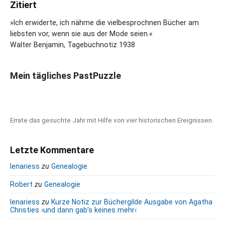
a
Zitiert
e
e
r
i
n
y
»Ich erwiderte, ich nähme die vielbesprochnen Bücher am
m
S
liebsten vor, wenn sie aus der Mode seien.«
a
i
Walter Benjamin, Tagebuchnotiz 1938
t
d
–
e
E
b
Mein tägliches PastPuzzle
i
a
n
r
d
e
Errate das gesuchte Jahr mit Hilfe von vier historischen Ereignissen.
u
t
s
Letzte Kommentare
c
lenariess
zu
Genealogie
h
e
Robert
zu
Genealogie
s
lenariess
zu
Kurze Notiz zur Büchergilde Ausgabe von Agatha
F
Christies ›und dann gab’s keines mehr‹
a
m