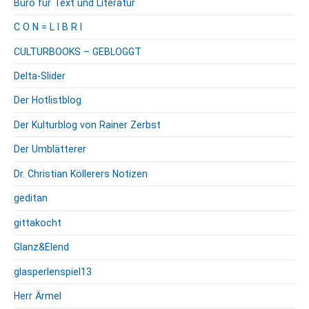
Büro für Text und Literatur
C O N = L I B R I
CULTURBOOKS – GEBLOGGT
Delta-Slider
Der Hotlistblog
Der Kulturblog von Rainer Zerbst
Der Umblätterer
Dr. Christian Köllerers Notizen
geditan
gittakocht
Glanz&Elend
glasperlenspiel13
Herr Ärmel