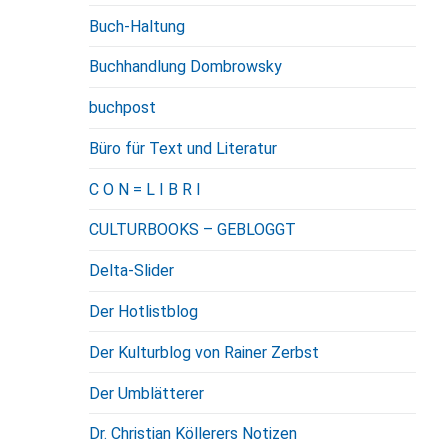
Buch-Haltung
Buchhandlung Dombrowsky
buchpost
Büro für Text und Literatur
C O N = L I B R I
CULTURBOOKS – GEBLOGGT
Delta-Slider
Der Hotlistblog
Der Kulturblog von Rainer Zerbst
Der Umblätterer
Dr. Christian Köllerers Notizen