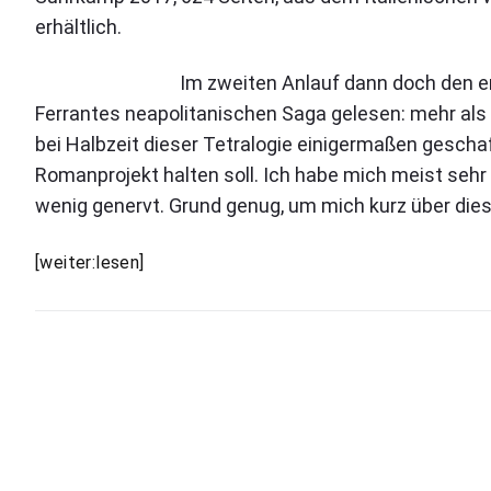
F
erhältlich.
e
r
r
Im zweiten Anlauf dann doch den e
a
Ferrantes neapolitanischen Saga gelesen: mehr als 
n
bei Halbzeit dieser Tetralogie einigermaßen gescha
t
e
Romanprojekt halten soll. Ich habe mich meist sehr 
:
wenig genervt. Grund genug, um mich kurz über die
D
i
e
E
[weiter:lesen]
G
l
e
e
s
c
n
h
a
i
F
c
e
h
t
r
e
r