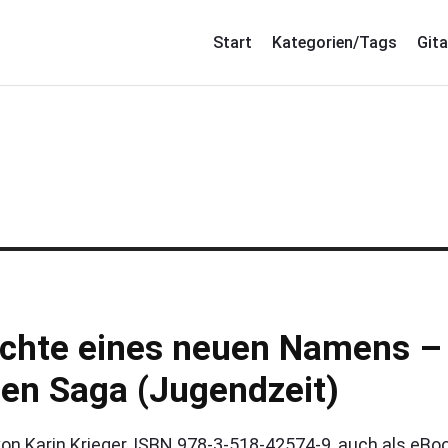
Start
Kategorien/Tags
Gita
hichte eines neuen Namens –
hen Saga (Jugendzeit)
on Karin Krieger, ISBN 978-3-518-42574-9, auch als eBo