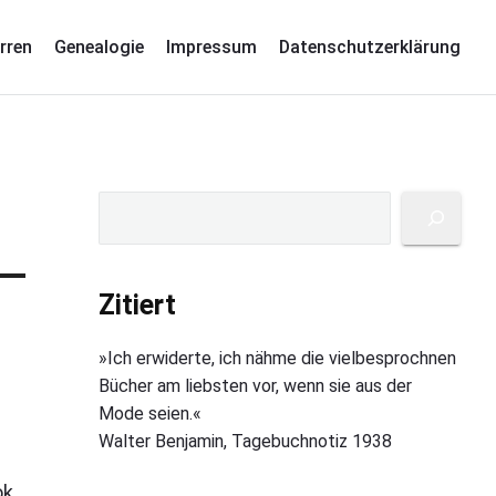
rren
Genealogie
Impressum
Datenschutzerklärung
P
S
u
r
c
i
h
Zitiert
m
e
a
n
»Ich erwiderte, ich nähme die vielbesprochnen
r
Bücher am liebsten vor, wenn sie aus der
y
Mode seien.«
S
Walter Benjamin, Tagebuchnotiz 1938
i
ok