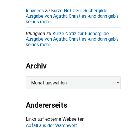
lenariess
zu
Kurze Notiz zur Büchergilde
Ausgabe von Agatha Christies ›und dann gab’s
keines mehr‹
Bludgeon
zu
Kurze Notiz zur Büchergilde
Ausgabe von Agatha Christies ›und dann gab’s
keines mehr‹
Archiv
A
r
c
h
Andererseits
i
v
Links auf externe Webseiten
Abfall aus der Warenwelt