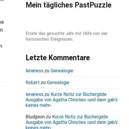
d
Mein tägliches PastPuzzle
e
b
na
a
in
Errate das gesuchte Jahr mit Hilfe von vier
r
historischen Ereignissen.
n
Letzte Kommentare
lenariess
zu
Genealogie
Robert
zu
Genealogie
lenariess
zu
Kurze Notiz zur Büchergilde
Ausgabe von Agatha Christies ›und dann gab’s
keines mehr‹
Bludgeon
zu
Kurze Notiz zur Büchergilde
Ausgabe von Agatha Christies ›und dann gab’s
keines mehr‹