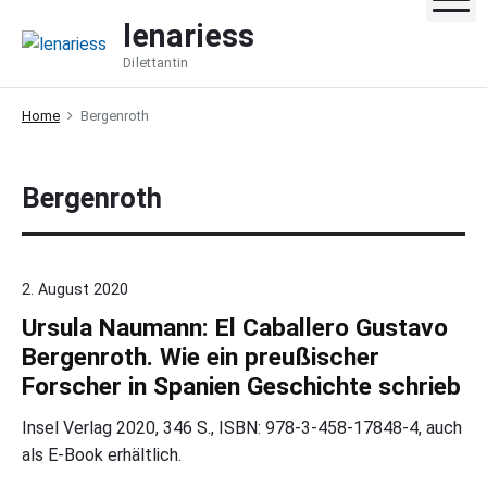
S
lenariess
k
Dilettantin
i
p
Home
Bergenroth
t
o
c
Bergenroth
o
n
t
e
2. August 2020
n
Ursula Naumann: El Caballero Gustavo
t
Bergenroth. Wie ein preußischer
Forscher in Spanien Geschichte schrieb
Insel Verlag 2020, 346 S., ISBN: 978-3-458-17848-4, auch
als E-Book erhältlich.