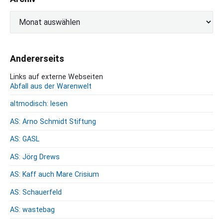
r
o
A
t
r
h
c
.
h
W
Andererseits
i
i
v
Links auf externe Webseiten
e
Abfall aus der Warenwelt
e
i
altmodisch: lesen
n
p
AS: Arno Schmidt Stiftung
r
AS: GASL
e
u
AS: Jörg Drews
ß
AS: Kaff auch Mare Crisium
i
s
AS: Schauerfeld
c
h
AS: wastebag
e