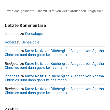
b
a
Errate das gesuchte Jahr mit Hilfe von vier historischen Ereignissen.
l
l
e
Letzte Kommentare
r
lenariess
zu
Genealogie
o
G
Robert
zu
Genealogie
u
lenariess
zu
Kurze Notiz zur Büchergilde Ausgabe von Agatha
s
Christies ›und dann gab’s keines mehr‹
t
a
Bludgeon
zu
Kurze Notiz zur Büchergilde Ausgabe von Agatha
v
Christies ›und dann gab’s keines mehr‹
o
lenariess
zu
Kurze Notiz zur Büchergilde Ausgabe von Agatha
B
Christies ›und dann gab’s keines mehr‹
e
r
Bludgeon
zu
Kurze Notiz zur Büchergilde Ausgabe von Agatha
Christies ›und dann gab’s keines mehr‹
g
e
n
Archiv