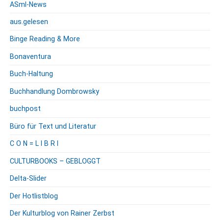
ASml-News
r
F
aus.gelesen
o
Binge Reading & More
r
s
Bonaventura
c
h
Buch-Haltung
e
Buchhandlung Dombrowsky
r
i
buchpost
n
Büro für Text und Literatur
S
p
C O N = L I B R I
a
n
CULTURBOOKS – GEBLOGGT
i
Delta-Slider
e
n
Der Hotlistblog
G
e
Der Kulturblog von Rainer Zerbst