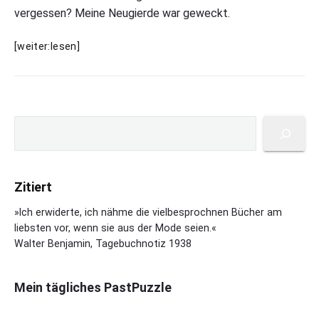
vergessen? Meine Neugierde war geweckt.
U
[weiter:lesen]
r
s
u
l
P
a
S
r
N
u
i
a
c
m
u
h
a
m
Zitiert
e
r
a
n
y
»Ich erwiderte, ich nähme die vielbesprochnen Bücher am
n
S
liebsten vor, wenn sie aus der Mode seien.«
n
i
Walter Benjamin, Tagebuchnotiz 1938
:
d
E
e
l
b
Mein tägliches PastPuzzle
C
a
a
r