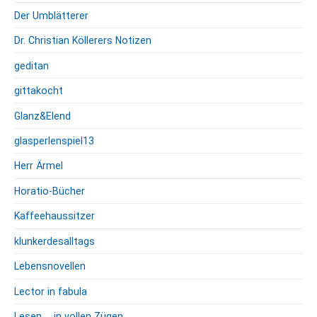
s
Der Umblätterer
c
h
Dr. Christian Köllerers Notizen
i
geditan
c
h
gittakocht
t
e
Glanz&Elend
s
glasperlenspiel13
c
h
Herr Ärmel
r
Horatio-Bücher
i
e
Kaffeehaussitzer
b
klunkerdesalltags
Lebensnovellen
Lector in fabula
Lesen … in vollen Zügen