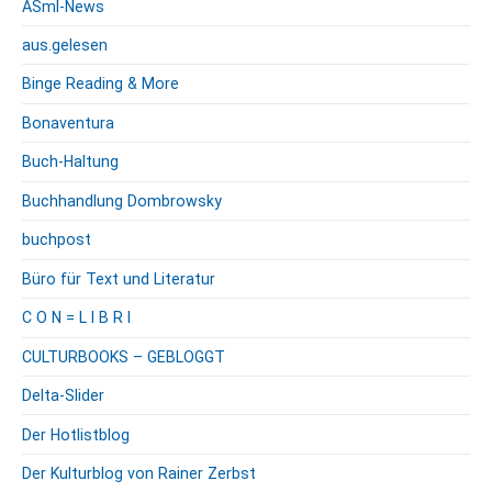
ASml-News
aus.gelesen
Binge Reading & More
Bonaventura
Buch-Haltung
Buchhandlung Dombrowsky
buchpost
Büro für Text und Literatur
C O N = L I B R I
CULTURBOOKS – GEBLOGGT
Delta-Slider
Der Hotlistblog
Der Kulturblog von Rainer Zerbst