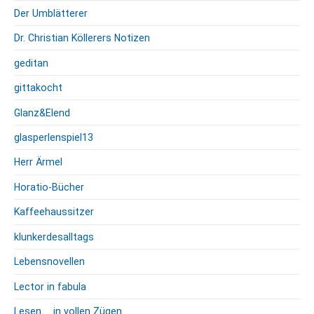
Der Umblätterer
Dr. Christian Köllerers Notizen
geditan
gittakocht
Glanz&Elend
glasperlenspiel13
Herr Ärmel
Horatio-Bücher
Kaffeehaussitzer
klunkerdesalltags
Lebensnovellen
Lector in fabula
Lesen … in vollen Zügen