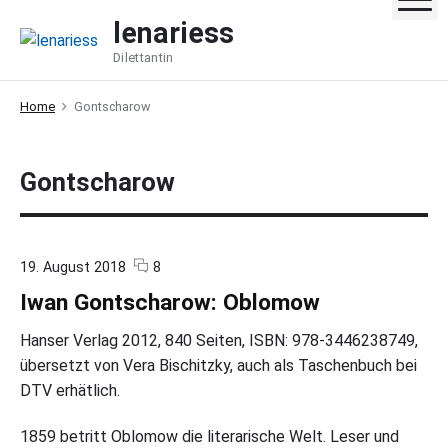
S
lenariess
k
Dilettantin
i
p
Home
Gontscharow
t
o
c
Gontscharow
o
n
t
e
c
o
19. August 2018
8
o
n
n
Iwan Gontscharow: Oblomow
m
"
t
m
I
e
w
Hanser Verlag 2012, 840 Seiten, ISBN: 978-3446238749,
n
a
übersetzt von Vera Bischitzky, auch als Taschenbuch bei
t
n
DTV erhätlich.
s
G
o
n
1859 betritt Oblomow die literarische Welt. Leser und
t