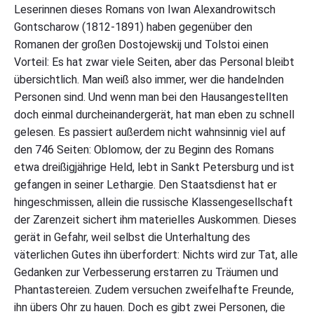
Leserinnen dieses Romans von Iwan Alexandrowitsch
s
c
Gontscharow (1812-1891) haben gegenüber den
h
Romanen der großen Dostojewskij und Tolstoi einen
a
Vorteil: Es hat zwar viele Seiten, aber das Personal bleibt
r
o
übersichtlich. Man weiß also immer, wer die handelnden
w
Personen sind. Und wenn man bei den Hausangestellten
:
O
doch einmal durcheinandergerät, hat man eben zu schnell
b
gelesen. Es passiert außerdem nicht wahnsinnig viel auf
l
den 746 Seiten: Oblomow, der zu Beginn des Romans
o
m
etwa dreißigjährige Held, lebt in Sankt Petersburg und ist
o
gefangen in seiner Lethargie. Den Staatsdienst hat er
w
"
hingeschmissen, allein die russische Klassengesellschaft
der Zarenzeit sichert ihm materielles Auskommen. Dieses
gerät in Gefahr, weil selbst die Unterhaltung des
väterlichen Gutes ihn überfordert: Nichts wird zur Tat, alle
Gedanken zur Verbesserung erstarren zu Träumen und
Phantastereien. Zudem versuchen zweifelhafte Freunde,
ihn übers Ohr zu hauen. Doch es gibt zwei Personen, die