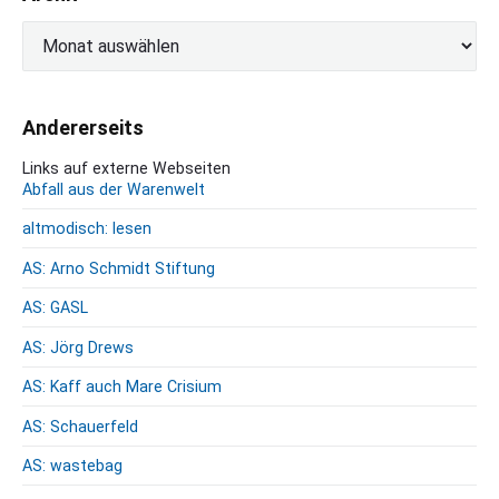
A
r
c
h
Andererseits
i
v
Links auf externe Webseiten
Abfall aus der Warenwelt
altmodisch: lesen
AS: Arno Schmidt Stiftung
AS: GASL
AS: Jörg Drews
AS: Kaff auch Mare Crisium
AS: Schauerfeld
AS: wastebag