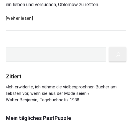
ihn lieben und versuchen, Oblomow zu retten.
I
[weiter:lesen]
w
a
n
G
P
o
S
r
n
u
i
t
c
m
s
h
a
c
Zitiert
e
r
h
n
y
»Ich erwiderte, ich nähme die vielbesprochnen Bücher am
a
S
liebsten vor, wenn sie aus der Mode seien.«
r
i
Walter Benjamin, Tagebuchnotiz 1938
o
d
w
e
:
b
Mein tägliches PastPuzzle
O
a
b
r