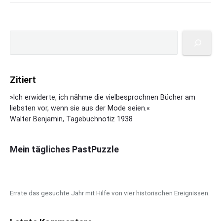
r
n
t
s
m
t
P
u
r
S
a
r
t
u
s
i
L
c
s
m
a
h
e
a
n
Zitiert
e
"
r
g
n
y
»Ich erwiderte, ich nähme die vielbesprochnen Bücher am
e
S
liebsten vor, wenn sie aus der Mode seien.«
:
i
Walter Benjamin, Tagebuchnotiz 1938
D
d
a
e
s
b
Mein tägliches PastPuzzle
H
a
a
r
u
s
Errate das gesuchte Jahr mit Hilfe von vier historischen Ereignissen.
i
n
d