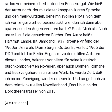
ratlos vor meinem überbordenden Bücherregal: Wie hieß
a
n
der Autor noch, der mit dieser knappen, klaren Sprache
g
und den merkwürdigen, geheimnisvollen Plots, von dem
e
:
ich vor langer Zeit so beeindruckt war, den ich dann aber
D
später aus den Augen verloren hatte? Schließlich stieß ich
a
unter L auf die gesuchten Bücher: Der Autor heißt
s
H
Hartmut Lange, ist Jahrgang 1937, arbeite Anfang der
a
1960er Jahre als Dramaturg in Ostberlin, verließ 1965 die
u
s
DDR und lebt in Berlin. Er gehört zu den stillen Autoren
i
dieses Landes, bekannt vor allem für seine klassisch
n
durchkomponierten Novellen, aber auch Dramen, Romane
d
e
und Essays gehören zu seinem Werk. Es wurde Zeit, daß
r
ich meine Zuneigung wieder erneuerte. Und so griff ich zu
D
dem relativ aktuellen Novellenband „Das Haus an der
o
r
Dorotheenstrasse” von 2013.
o
t
H
h
[weiter:lesen]
e
a
e