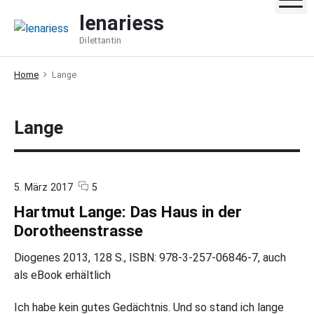
S
lenariess
k
Dilettantin
i
p
Home
Lange
t
o
c
Lange
o
n
t
e
c
o
5. März 2017
5
o
n
n
Hartmut Lange: Das Haus in der
m
"
t
m
H
Dorotheenstrasse
e
a
n
r
Diogenes 2013, 128 S., ISBN: 978-3-257-06846-7, auch
t
t
als eBook erhältlich
s
m
u
t
Ich habe kein gutes Gedächtnis. Und so stand ich lange
L