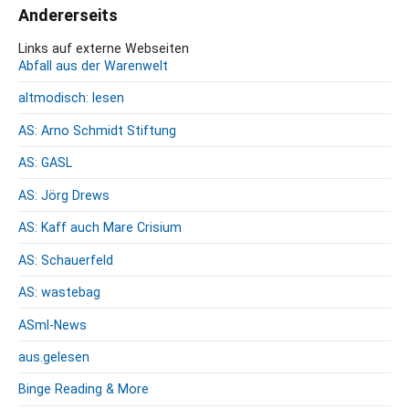
Andererseits
i
v
Links auf externe Webseiten
Abfall aus der Warenwelt
altmodisch: lesen
AS: Arno Schmidt Stiftung
AS: GASL
AS: Jörg Drews
AS: Kaff auch Mare Crisium
AS: Schauerfeld
AS: wastebag
ASml-News
aus.gelesen
Binge Reading & More