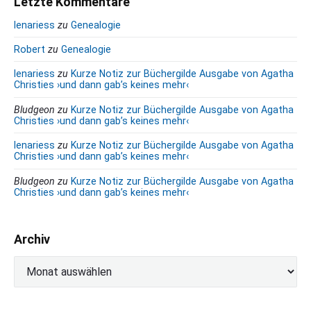
Letzte Kommentare
e
lenariess
zu
Genealogie
r
D
Robert
zu
Genealogie
o
lenariess
zu
Kurze Notiz zur Büchergilde Ausgabe von Agatha
r
Christies ›und dann gab’s keines mehr‹
o
t
Bludgeon
zu
Kurze Notiz zur Büchergilde Ausgabe von Agatha
h
Christies ›und dann gab’s keines mehr‹
e
lenariess
zu
Kurze Notiz zur Büchergilde Ausgabe von Agatha
e
Christies ›und dann gab’s keines mehr‹
n
s
Bludgeon
zu
Kurze Notiz zur Büchergilde Ausgabe von Agatha
Christies ›und dann gab’s keines mehr‹
t
r
a
Archiv
s
s
A
e
r
c
h