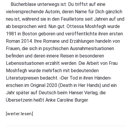
Bücherblase unterwegs ist: Du triffst auf eine
vielversprechende Autorin, deren Name für Dich gänzlich
neu ist, während sie in den Feuilletons seit Jahren auf und
ab besprochen wird. Nun gut. Ottessa Moshfegh wurde
1981 in Boston geboren und veröffentlichte ihren ersten
Roman 2014. Ihre Romane und Erzählungen handeln von
Frauen, die sich in psychischen Ausnahmesituationen
befinden und deren innere Reisen in besonderen
Lebenssituationen erzählt werden. Die Arbeit von Frau
Moshfegh wurde mehrfach mit bedeutenden
Literaturpreisen bedacht. ›Der Tod in ihren Händen‹
erschien im Original 2020 (Death in Her Hands) und ein
Jahr später auf Deutsch beim Hanser Verlag, die
Übersetzerin heißt Anke Caroline Burger.
O
[weiter:lesen]
t
t