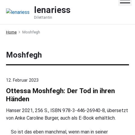
S
lenariess
k
Dilettantin
i
p
Home
Moshfegh
t
o
c
Moshfegh
o
n
t
e
12. Februar 2023
n
Ottessa Moshfegh: Der Tod in ihren
t
Händen
Hanser 2021, 256 S., ISBN 978-3-446-26940-8, übersetzt
von Anke Caroline Burger, auch als E-Book erhältlich.
So ist das eben manchmal, wenn man in seiner