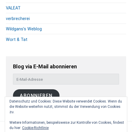
VALEAT
verbrecherei
Wildgans’s Weblog
Wort & Tat
Blog via E-Mail abonnieren
E
-
M
ABONNIEREN
a
Datenschutz und Cookies: Diese Website verwendet Cookies. Wenn du
i
die Website weiterhin nutzt, stimmst du der Verwendung von Cookies
l
zu.
-
A
Weitere Informationen, beispielsweise zur Kontrolle von Cookies, findest
du hier:
Cookie-Richtlinie
d