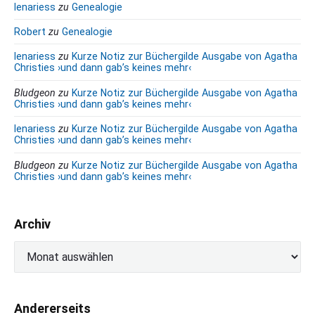
lenariess
zu
Genealogie
i
h
Robert
zu
Genealogie
r
lenariess
zu
Kurze Notiz zur Büchergilde Ausgabe von Agatha
e
Christies ›und dann gab’s keines mehr‹
n
H
Bludgeon
zu
Kurze Notiz zur Büchergilde Ausgabe von Agatha
ä
Christies ›und dann gab’s keines mehr‹
n
lenariess
zu
Kurze Notiz zur Büchergilde Ausgabe von Agatha
d
Christies ›und dann gab’s keines mehr‹
e
n
Bludgeon
zu
Kurze Notiz zur Büchergilde Ausgabe von Agatha
Christies ›und dann gab’s keines mehr‹
Archiv
A
r
c
h
Andererseits
i