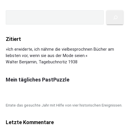
e
s
P
s
S
r
a
u
i
M
c
m
o
h
a
s
Zitiert
e
r
h
n
y
»Ich erwiderte, ich nähme die vielbesprochnen Bücher am
f
S
liebsten vor, wenn sie aus der Mode seien.«
e
i
Walter Benjamin, Tagebuchnotiz 1938
g
d
h
e
:
b
Mein tägliches PastPuzzle
D
a
e
r
r
T
Errate das gesuchte Jahr mit Hilfe von vier historischen Ereignissen.
o
d
i
Letzte Kommentare
n