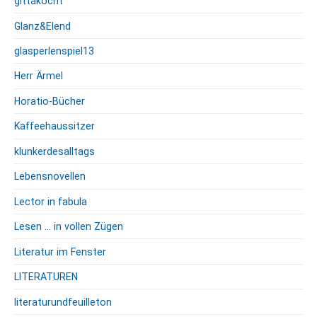
gittakocht
Glanz&Elend
glasperlenspiel13
Herr Ärmel
Horatio-Bücher
Kaffeehaussitzer
klunkerdesalltags
Lebensnovellen
Lector in fabula
Lesen … in vollen Zügen
Literatur im Fenster
LITERATUREN
literaturundfeuilleton