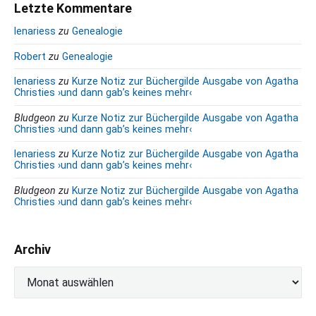
Letzte Kommentare
r
g
B
a
lenariess
zu
Genealogie
e
n
Robert
zu
Genealogie
g
i
s
t
lenariess
zu
Kurze Notiz zur Büchergilde Ausgabe von Agatha
p
Christies ›und dann gab’s keines mehr‹
r
r
ä
Bludgeon
zu
Kurze Notiz zur Büchergilde Ausgabe von Agatha
ä
g
Christies ›und dann gab’s keines mehr‹
s
e
e
lenariess
zu
Kurze Notiz zur Büchergilde Ausgabe von Agatha
Christies ›und dann gab’s keines mehr‹
n
t
Bludgeon
zu
Kurze Notiz zur Büchergilde Ausgabe von Agatha
i
Christies ›und dann gab’s keines mehr‹
e
r
t
Archiv
e
A
r
c