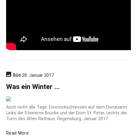
v
o
n
d
a
d
d
y
s
t
o
v
e
p
Bild
28. Januar 2017
i
Was ein Winter …
p
e
"
Auch nicht alle Tage: Eisstockschiessen auf dem Donauarm.
Links die Steinerne Brücke und der Dom St. Peter, rechts der
Turm des Alten Rathaus. Regensburg, Januar 2017
W
Read More