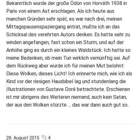
D
Bekanntlich wurde der große Ödön von Horváth 1938 in
o
Paris von einem Ast erschlagen. Als ich heute aus
r
é
manchen Gründen sehr spät, es war nach drei, meinen
a
Mittagspausenspaziergang antrat, mußte ich an das
l
Schicksal des verehrten Autors denken. Es hatte sehr zu
s
H
winden angefangen, fast schon ein Sturm, und auf der
o
Anhöhe ging es durch ein kleines Waldstück. Ich hatte so
r
v
meine Bedenken, ob mein Tun wirklich vernünftig sei. Auf
a
dem Rückweg aber wurde ich für meinen Mut belohnt:
t
Diese Wolken, dieses Licht! Ich erinnerte mich, wie ich als
h
"
Kind vor der riesigen Hausbibel lag und stundenlang die
Illustrationen von Gustave Doré betrachtete. Erschienen
ist mir übrigens des Weiteren niemand, auch kein Satan,
der aus den Wolken stürzte … das war dann auch gut so.
c
o
28. August 2015
4