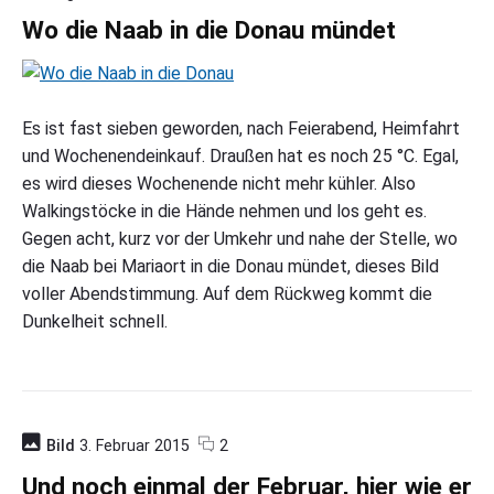
o
n
Wo die Naab in die Donau mündet
m
"
m
W
e
o
n
d
t
i
Es ist fast sieben geworden, nach Feierabend, Heimfahrt
s
e
N
und Wochenendeinkauf. Draußen hat es noch 25 °C. Egal,
a
es wird dieses Wochenende nicht mehr kühler. Also
a
b
Walkingstöcke in die Hände nehmen und los geht es.
i
Gegen acht, kurz vor der Umkehr und nahe der Stelle, wo
n
die Naab bei Mariaort in die Donau mündet, dieses Bild
d
i
voller Abendstimmung. Auf dem Rückweg kommt die
e
Dunkelheit schnell.
D
o
n
a
u
m
c
o
Bild
3. Februar 2015
2
ü
o
n
n
m
"
Und noch einmal der Februar, hier wie er
d