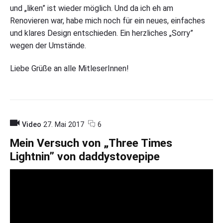
und „liken” ist wieder möglich. Und da ich eh am
Renovieren war, habe mich noch für ein neues, einfaches
und klares Design entschieden. Ein herzliches „Sorry”
wegen der Umstände.
Liebe Grüße an alle MitleserInnen!
c
o
Video
27. Mai 2017
6
o
n
m
"
Mein Versuch von „Three Times
m
M
Lightnin” von daddystovepipe
e
e
n
i
t
n
s
V
e
r
s
u