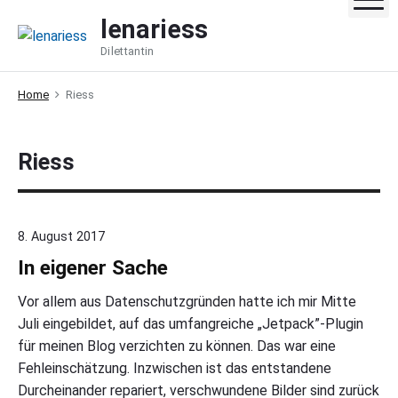
S
lenariess
k
Dilettantin
i
p
Home
Riess
t
o
c
Riess
o
n
t
e
8. August 2017
n
In eigener Sache
t
Vor allem aus Datenschutzgründen hatte ich mir Mitte
Juli eingebildet, auf das umfangreiche „Jetpack”-Plugin
für meinen Blog verzichten zu können. Das war eine
Fehleinschätzung. Inzwischen ist das entstandene
Durcheinander repariert, verschwundene Bilder sind zurück