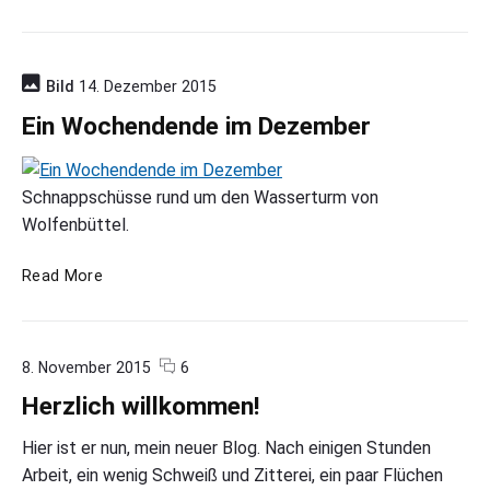
a
s
e
i
Bild
14. Dezember 2015
n
Ein Wochendende im Dezember
W
i
n
Schnappschüsse rund um den Wasserturm von
t
Wolfenbüttel.
e
r
…
E
Read More
i
n
W
c
o
8. November 2015
6
o
o
n
c
Herzlich willkommen!
m
"
h
m
H
e
e
e
Hier ist er nun, mein neuer Blog. Nach einigen Stunden
n
r
n
Arbeit, ein wenig Schweiß und Zitterei, ein paar Flüchen
t
z
d