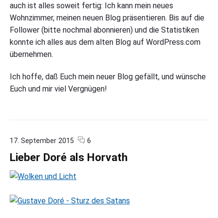
auch ist alles soweit fertig: Ich kann mein neues
s
l
e
i
Wohnzimmer, meinen neuen Blog präsentieren. Bis auf die
n
c
Follower (bitte nochmal abonnieren) und die Statistiken
d
h
w
konnte ich alles aus dem alten Blog auf WordPress.com
e
i
i
übernehmen.
l
m
l
D
Ich hoffe, daß Euch mein neuer Blog gefällt, und wünsche
k
o
e
Euch und mir viel Vergnügen!
m
z
m
e
e
m
n
b
!
"
e
c
o
17. September 2015
6
o
n
r
Lieber Doré als Horvath
m
"
m
L
e
i
n
e
t
b
s
e
r