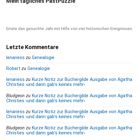
b
Mein tägliches PastPuzzle
a
r
Errate das gesuchte Jahr mit Hilfe von vier historischen Ereignissen.
Letzte Kommentare
lenariess
zu
Genealogie
Robert
zu
Genealogie
lenariess
zu
Kurze Notiz zur Büchergilde Ausgabe von Agatha
Christies ›und dann gab’s keines mehr‹
Bludgeon
zu
Kurze Notiz zur Büchergilde Ausgabe von Agatha
Christies ›und dann gab’s keines mehr‹
lenariess
zu
Kurze Notiz zur Büchergilde Ausgabe von Agatha
Christies ›und dann gab’s keines mehr‹
Bludgeon
zu
Kurze Notiz zur Büchergilde Ausgabe von Agatha
Christies ›und dann gab’s keines mehr‹