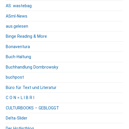
AS: wastebag
ASml-News
aus.gelesen
Binge Reading & More
Bonaventura
Buch-Haltung
Buchhandlung Dombrowsky
buchpost
Büro für Text und Literatur
C O N = L I B R I
CULTURBOOKS – GEBLOGGT
Delta-Slider
Der Hotlistblog