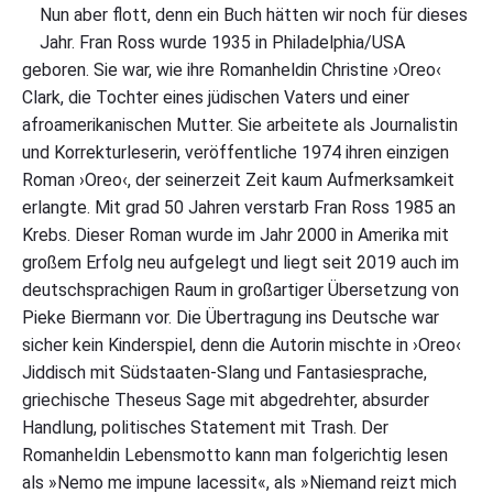
Nun aber flott, denn ein Buch hätten wir noch für dieses
:
O
Jahr. Fran Ross wurde 1935 in Philadelphia/USA
r
geboren. Sie war, wie ihre Romanheldin Christine ›Oreo‹
e
Clark, die Tochter eines jüdischen Vaters und einer
o
"
afroamerikanischen Mutter. Sie arbeitete als Journalistin
und Korrekturleserin, veröffentliche 1974 ihren einzigen
Roman ›Oreo‹, der seinerzeit Zeit kaum Aufmerksamkeit
erlangte. Mit grad 50 Jahren verstarb Fran Ross 1985 an
Krebs. Dieser Roman wurde im Jahr 2000 in Amerika mit
großem Erfolg neu aufgelegt und liegt seit 2019 auch im
deutschsprachigen Raum in großartiger Übersetzung von
Pieke Biermann vor. Die Übertragung ins Deutsche war
sicher kein Kinderspiel, denn die Autorin mischte in ›Oreo‹
Jiddisch mit Südstaaten-Slang und Fantasiesprache,
griechische Theseus Sage mit abgedrehter, absurder
Handlung, politisches Statement mit Trash. Der
Romanheldin Lebensmotto kann man folgerichtig lesen
als »Nemo me impune lacessit«, als »Niemand reizt mich