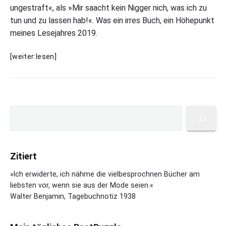
ungestraft«, als »Mir saacht kein Nigger nich, was ich zu
tun und zu lassen hab!«. Was ein irres Buch, ein Höhepunkt
meines Lesejahres 2019.
F
[weiter:lesen]
r
a
n
R
P
o
S
r
s
u
i
s
c
m
:
h
a
O
Zitiert
e
r
r
n
y
»Ich erwiderte, ich nähme die vielbesprochnen Bücher am
e
S
liebsten vor, wenn sie aus der Mode seien.«
o
i
Walter Benjamin, Tagebuchnotiz 1938
d
e