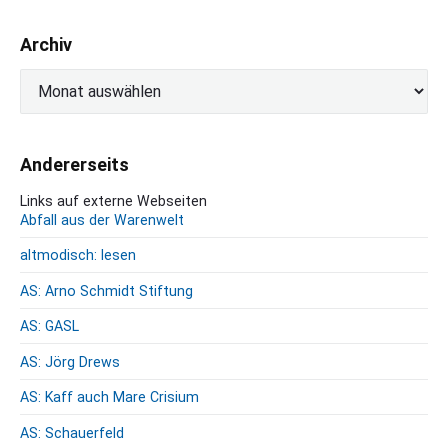
Archiv
A
r
c
h
Andererseits
i
v
Links auf externe Webseiten
Abfall aus der Warenwelt
altmodisch: lesen
AS: Arno Schmidt Stiftung
AS: GASL
AS: Jörg Drews
AS: Kaff auch Mare Crisium
AS: Schauerfeld