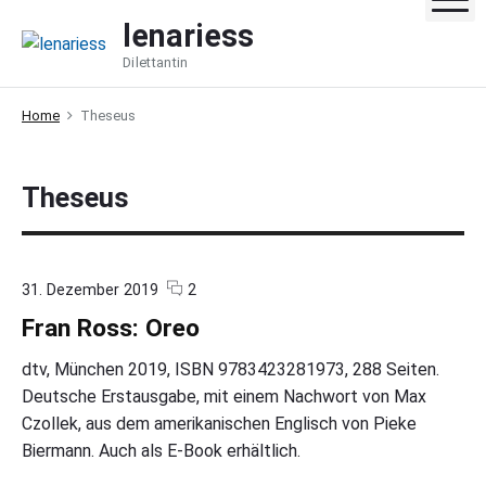
S
lenariess
k
Dilettantin
i
p
Home
Theseus
t
o
c
Theseus
o
n
t
e
c
o
31. Dezember 2019
2
o
n
n
Fran Ross: Oreo
m
"
t
m
F
e
r
dtv, München 2019, ISBN 9783423281973, 288 Seiten.
n
a
Deutsche Erstausgabe, mit einem Nachwort von Max
t
n
Czollek, aus dem amerikanischen Englisch von Pieke
s
R
o
Biermann. Auch als E-Book erhältlich.
s
s