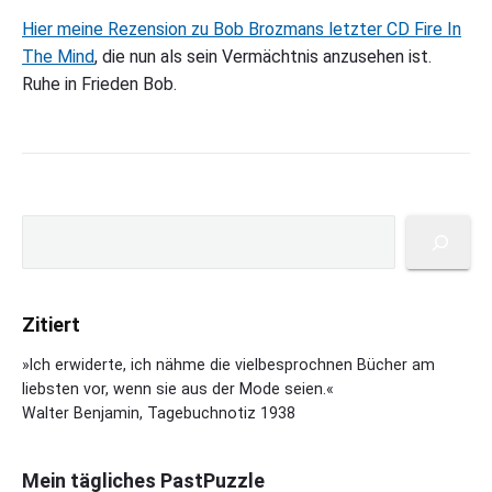
Hier meine Rezension zu Bob Brozmans letzter CD Fire In
The Mind
, die nun als sein Vermächtnis anzusehen ist.
Ruhe in Frieden Bob.
P
S
r
u
i
c
m
h
a
Zitiert
e
r
n
y
»Ich erwiderte, ich nähme die vielbesprochnen Bücher am
S
liebsten vor, wenn sie aus der Mode seien.«
i
Walter Benjamin, Tagebuchnotiz 1938
d
e
b
Mein tägliches PastPuzzle