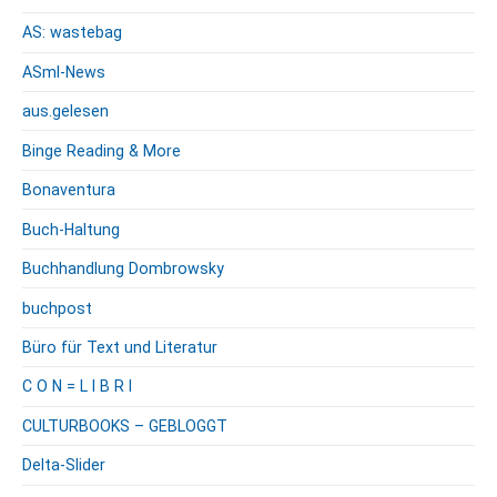
AS: wastebag
ASml-News
aus.gelesen
Binge Reading & More
Bonaventura
Buch-Haltung
Buchhandlung Dombrowsky
buchpost
Büro für Text und Literatur
C O N = L I B R I
CULTURBOOKS – GEBLOGGT
Delta-Slider