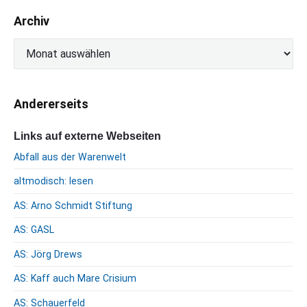
Archiv
A
r
c
h
Andererseits
i
v
Links auf externe Webseiten
Abfall aus der Warenwelt
altmodisch: lesen
AS: Arno Schmidt Stiftung
AS: GASL
AS: Jörg Drews
AS: Kaff auch Mare Crisium
AS: Schauerfeld