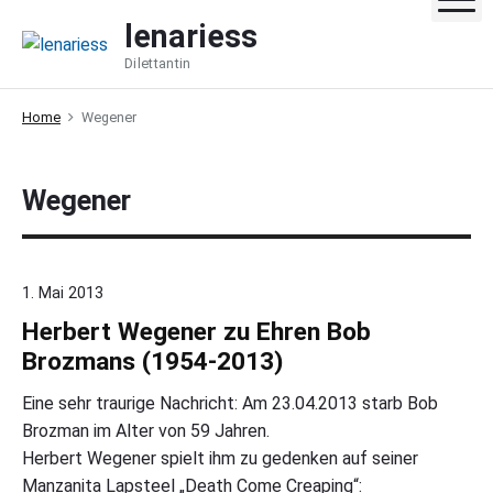
S
lenariess
k
Dilettantin
i
p
Home
Wegener
t
o
c
Wegener
o
n
t
e
1. Mai 2013
n
Herbert Wegener zu Ehren Bob
t
Brozmans (1954-2013)
Eine sehr traurige Nachricht: Am 23.04.2013 starb Bob
Brozman im Alter von 59 Jahren.
Herbert Wegener spielt ihm zu gedenken auf seiner
Manzanita Lapsteel „Death Come Creaping“: