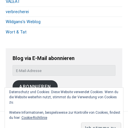
VALEAT
verbrecherei
Wildgans’s Weblog
Wort & Tat
Blog via E-Mail abonnieren
E
-
M
ABONNIEREN
a
Datenschutz und Cookies: Diese Website verwendet Cookies. Wenn du
i
die Website weiterhin nutzt, stimmst du der Verwendung von Cookies
l
zu.
-
A
Weitere Informationen, beispielsweise zur Kontrolle von Cookies, findest
du hier:
Cookie-Richtlinie
d
Copyright © 2026
lenariess
. Powered by
WordPress
and
r