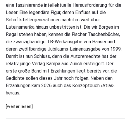
u
eine faszinierende intellektuelle Herausforderung für die
J
Leser. Eine legendäre Figur, deren Einfluss auf die
o
Schriftstellergenerationen nach ihm weit über
r
g
Lateinamerika hinaus unbestritten ist. Die wir Borges im
e
Regal stehen haben, kennen die Fischer Taschenbücher,
L
die zwanzigbändige TB-Werkausgabe von Hanser und
u
i
deren zwölfbändige Jubiläums-Leinenausgabe von 1999.
s
Damit ist nun Schluss, denn die Autorenrechte hat der
B
o
relativ junge Verlag Kampa aus Zürich ersteigert. Der
r
erste große Band mit Erzählungen liegt bereits vor, die
g
Gedichte sollen dieses Jahr noch folgen. Neben den
e
s
Erzählungen kam 2026 auch das Konzeptbuch ›Atlas‹
›
heraus.
A
t
l
N
[weiter:lesen]
a
o
s
t
‹
i
"