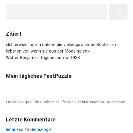
z
P
e
S
r
n
u
i
z
c
m
u
h
a
J
Zitiert
e
r
o
n
y
»Ich erwiderte, ich nähme die vielbesprochnen Bücher am
r
S
liebsten vor, wenn sie aus der Mode seien.«
g
i
Walter Benjamin, Tagebuchnotiz 1938
e
d
L
e
u
b
Mein tägliches PastPuzzle
i
a
s
r
B
o
Errate das gesuchte Jahr mit Hilfe von vier historischen Ereignissen.
r
g
e
Letzte Kommentare
s
lenariess
zu
Genealogie
›