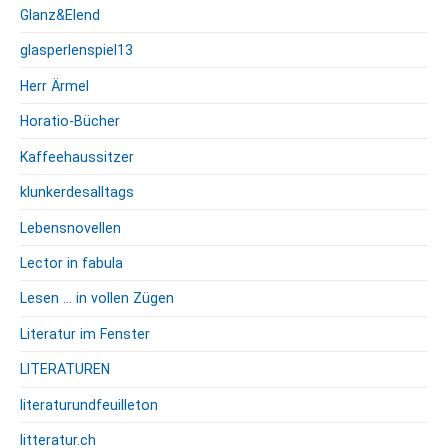
Glanz&Elend
glasperlenspiel13
Herr Ärmel
Horatio-Bücher
Kaffeehaussitzer
klunkerdesalltags
Lebensnovellen
Lector in fabula
Lesen … in vollen Zügen
Literatur im Fenster
LITERATUREN
literaturundfeuilleton
litteratur.ch