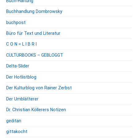
Buch-Haltung
Buchhandlung Dombrowsky
buchpost
Büro für Text und Literatur
C O N = L I B R I
CULTURBOOKS – GEBLOGGT
Delta-Slider
Der Hotlistblog
Der Kulturblog von Rainer Zerbst
Der Umblätterer
Dr. Christian Köllerers Notizen
geditan
gittakocht