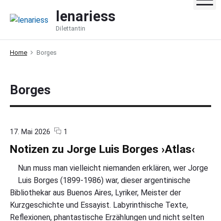
S
lenariess
k
Dilettantin
i
p
Home
Borges
t
o
c
Borges
o
n
t
e
c
o
17. Mai 2026
1
o
n
n
Notizen zu Jorge Luis Borges ›Atlas‹
m
"
t
m
N
e
o
Nun muss man vielleicht niemanden erklären, wer Jorge
n
t
Luis Borges (1899-1986) war, dieser argentinische
t
i
Bibliothekar aus Buenos Aires, Lyriker, Meister der
z
e
Kurzgeschichte und Essayist. Labyrinthische Texte,
n
Reflexionen, phantastische Erzählungen und nicht selten
z