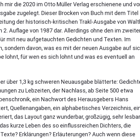
h mir die 2020 im Otto Müller Verlag erschienene und vo
abe zugelegt. Dieser Brocken von Buch mit dem Titel
beitung der historisch-kritischen Trakl-Ausgabe von Walt
n 2. Auflage von 1987 dar. Allerdings ohne den im zweite
afür mit neu aufgetauchten Gedichten und Texten. Im
in, sondern davon, was es mit der neuen Ausgabe auf si
 lohnt, für wen es sich lohnt und was es eventuell an
ieser über 1,3 kg schweren Neuausgabe blätterte: Gedicht
hungen zu Lebzeiten, der Nachlass, ab Seite 500 etwa
ebenschronik, ein Nachwort des Herausgebers Hans
ert, Quellenangaben, ein alphabetisches Verzeichnis, ei
iert, das Layout ganz wunderbar, großzügig, sehr lesba
das kurze Leben des so einflussreichen Dichters, die
 Texte? Erklärungen? Erläuterungen? Auch wenn diese