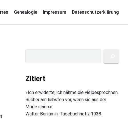
rren
Genealogie
Impressum
Datenschutzerklärung
P
S
u
r
c
i
h
Zitiert
m
e
a
n
»Ich erwiderte, ich nähme die vielbesprochnen
r
Bücher am liebsten vor, wenn sie aus der
y
Mode seien.«
S
Walter Benjamin, Tagebuchnotiz 1938
er
i