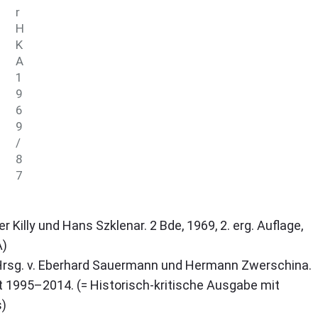
r
H
K
A
1
9
6
9
/
8
7
 Killy und Hans Szklenar. 2 Bde, 1969, 2. erg. Auflage,
A)
Hrsg. v. Eberhard Sauermann und Hermann Zwerschina.
rt 1995–2014. (= Historisch-kritische Ausgabe mit
s)