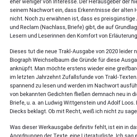
eher weniger von Interesse. Der Herausgeber der 
seinem Nachwort ein, dass Erkenntnisse der alten H
nicht. Noch zu erwähnen ist, dass es preisgünstig
und Reclam (Nachlass, Briefe) gibt, die auf Grundl
Lesern und Leserinnen den Komfort von Erläuterung
Dieses tut die neue Trakl-Ausgabe von 2020 leider 
Biograph Weichselbaum die Gründe für diese Ausga
anknüpft. Man möchte erstens wieder eine greifba
im letzten Jahrzehnt Zufallsfunde von Trakl-Texten
spannend zu lesen und werden im Nachwort ausführli
von bekannten Gedichten fließen demnach neu in 
Briefe, u. a. an Ludwig Wittgenstein und Adolf Loo
Diecks beklagt. Ob mit Recht, weiß ich nicht zu sag
Was dieser Werkausgabe definitiv fehlt, ist ein in d
Anordnungen der Texte, eine Literaturliste. Ich sag 