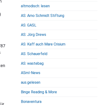
n
altmodisch: lesen
)
AS: Arno Schmidt Stiftung
AS: GASL
AS: Jörg Drews
AS: Kaff auch Mare Crisium
/87
s
AS: Schauerfeld
AS: wastebag
ten
ASml-News
aus.gelesen
Binge Reading & More
Bonaventura
für