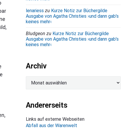
o
bar
lenariess
zu
Kurze Notiz zur Büchergilde
Ausgabe von Agatha Christies ›und dann gab’s
ine
keines mehr‹
ld,
Bludgeon
zu
Kurze Notiz zur Büchergilde
Ausgabe von Agatha Christies ›und dann gab’s
keines mehr‹
Archiv
e
se
A
r
c
h
Andererseits
i
en,
v
Links auf externe Webseiten
Abfall aus der Warenwelt