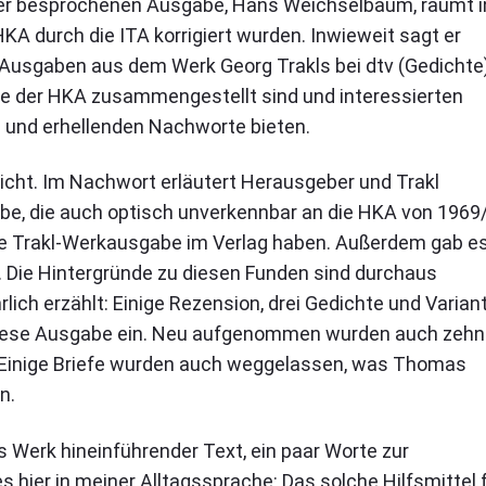
hier besprochenen Ausgabe, Hans Weichselbaum, räumt i
KA durch die ITA korrigiert wurden. Inwieweit sagt er
e Ausgaben aus dem Werk Georg Trakls bei dtv (Gedichte
age der HKA zusammengestellt sind und interessierten
 und erhellenden Nachworte bieten.
nicht. Im Nachwort erläutert Herausgeber und Trakl
be, die auch optisch unverkennbar an die HKA von 1969
re Trakl-Werkausgabe im Verlag haben. Außerdem gab e
. Die Hintergründe zu diesen Funden sind durchaus
ch erzählt: Einige Rezension, drei Gedichte und Varian
diese Ausgabe ein. Neu aufgenommen wurden auch zehn
s. Einige Briefe wurden auch weggelassen, was Thomas
en.
as Werk hineinführender Text, ein paar Worte zur
es hier in meiner Alltagssprache: Das solche Hilfsmittel 