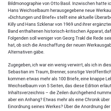
Bildmonographie von Otto Basil. Inzwischen hatte ic
D
i
Hans Weichselbaum herausgegebene neue Werkausg
c
»Dichtungen und Briefe« stellt eine aktuelle Überar
h
t
Killy und Hans Szklenar von 1969 und ihrer ergänzte
u
Band enthaltenen historisch-kritischen Apparat, d
n
Folgenden soll weniger von Georg Trakl die Rede se
g
e
hat, ob sich die Anschaffung der neuen Werkausgabe
n
Alternativen gäbe.
u
n
d
Zugegeben, ich war ein wenig verwirrt, als ich in d
B
Sebastian im Traum, Brenner, sonstige Veröffentlic
r
i
kommen etwas mehr als 100 Briefe, eine knappe L
e
Weichselbaum von 5 Seiten, das diese Edition erläut
f
Inhaltsverzeichnis – die Zeilen durchgehend nummer
e
.
aber ein Anhang? Etwas mehr als eine Chronik über 
"
Einordnung seines Werkes? Über die Anordnung der