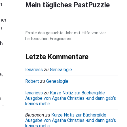
d
n
Mein tägliches PastPuzzle
e
b
her
a
n
Errate das gesuchte Jahr mit Hilfe von vier
r
historischen Ereignissen.
ch
Letzte Kommentare
lenariess
zu
Genealogie
e,
Robert
zu
Genealogie
lenariess
zu
Kurze Notiz zur Büchergilde
n
Ausgabe von Agatha Christies ›und dann gab’s
keines mehr‹
r –
Bludgeon
zu
Kurze Notiz zur Büchergilde
Ausgabe von Agatha Christies ›und dann gab’s
keines mehr‹