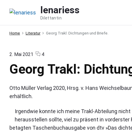
S
lenariess
k
Dilettantin
i
p
Home
Literatur
Georg Trakl: Dichtungen und Briefe.
t
o
c
c
o
2. Mai 2021
4
o
n
o
Georg Trakl: Dichtun
m
"
n
m
G
e
e
t
n
o
e
Otto Müller Verlag 2020, Hrsg. v. Hans Weichselbau
t
r
n
s
g
erhältlich.
T
t
r
Irgendwie konnte ich meine Trakl-Abteilung nicht 
a
k
herausstellen sollte, viel zu präsent in vorderst
l
betagten Taschenbuchausgabe von dtv »Das dichte
: