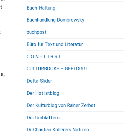
t
Buch-Haltung
Buchhandlung Dombrowsky
s
buchpost
Büro für Text und Literatur
C O N = L I B R I
CULTURBOOKS – GEBLOGGT
e,
Delta-Slider
Der Hotlistblog
Der Kulturblog von Rainer Zerbst
Der Umblätterer
Dr. Christian Köllerers Notizen