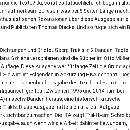
h nur die Texte? Ja, so ist es tatsächlich. Ich begann als
m aufmerksam zu lesen, was bei 5 Seiten Länge mach
 enthusiastischen Rezensionen über diese Ausgabe auf e
und Publizisten Thomas Diecks. Und so fügte sich ein Bi
»Dichtungen und Briefe« Georg Trakls in 2 Bänden, Texte
ans Szklenar, erschienen sind die Bücher im Otto Müller
 Auflage. Diese Ausgabe war für lange Zeit die Grundlag
. Sie wird im Folgenden in Abkürzung HKA genannt. Die
 auch eine Taschenbuchausgabe des Textbandes im Otto
antiquarisch greifbar. Zwischen 1995 und 2014 kam bei
) in sechs Bänden heraus, eine historisch-kritische
 Trakls. Diese Ausgabe hatte sich u. a. zur Aufgabe
k sichtbar zu machen. Die ITA zeigt Trakl beim Schreib
se Ausgabe, auch wenn wir die Arbeit dahinter bewundern,