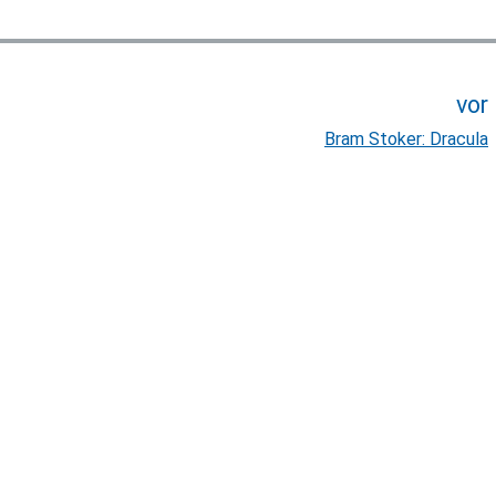
vor
Bram Stoker: Dracula
t
t
: