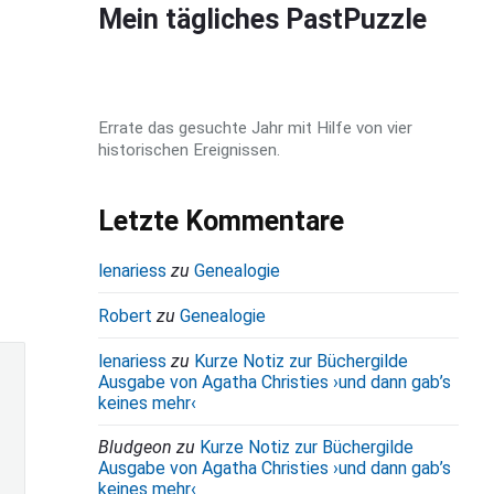
d
Mein tägliches PastPuzzle
e
b
a
Errate das gesuchte Jahr mit Hilfe von vier
r
historischen Ereignissen.
Letzte Kommentare
lenariess
zu
Genealogie
Robert
zu
Genealogie
lenariess
zu
Kurze Notiz zur Büchergilde
Ausgabe von Agatha Christies ›und dann gab’s
keines mehr‹
Bludgeon
zu
Kurze Notiz zur Büchergilde
Ausgabe von Agatha Christies ›und dann gab’s
keines mehr‹