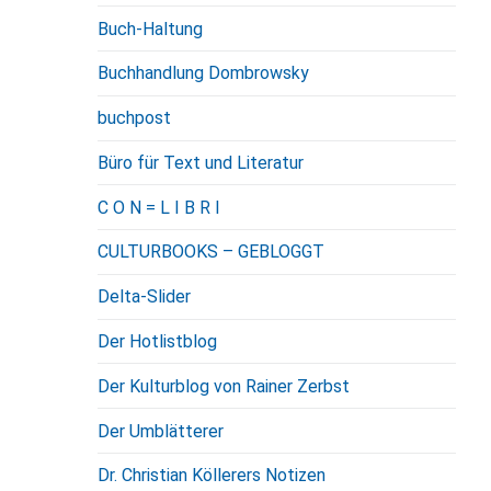
Buch-Haltung
Buchhandlung Dombrowsky
buchpost
Büro für Text und Literatur
C O N = L I B R I
CULTURBOOKS – GEBLOGGT
Delta-Slider
Der Hotlistblog
Der Kulturblog von Rainer Zerbst
Der Umblätterer
Dr. Christian Köllerers Notizen