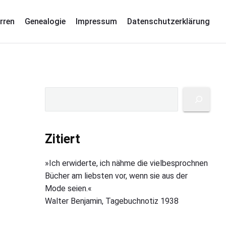
rren
Genealogie
Impressum
Datenschutzerklärung
P
S
u
r
c
i
h
Zitiert
m
e
a
n
»Ich erwiderte, ich nähme die vielbesprochnen
r
Bücher am liebsten vor, wenn sie aus der
y
Mode seien.«
S
Walter Benjamin, Tagebuchnotiz 1938
i