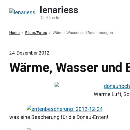
S
lenariess
k
Dilettantin
i
p
Home
Bilder/Fotos
Wärme, Wasser und Bescherungen…
t
o
c
24. Dezember 2012
o
Wärme, Wasser und 
n
t
e
n
Warme Luft, S
t
was eine Bescherung für die Donau-Enten!