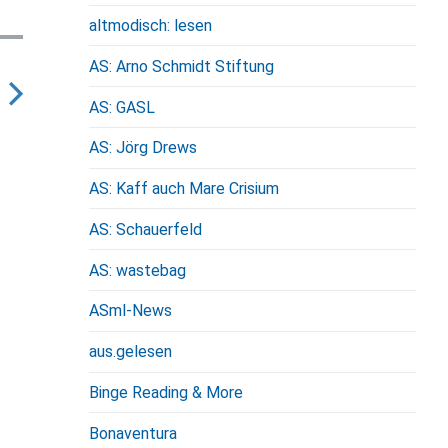
altmodisch: lesen
AS: Arno Schmidt Stiftung
AS: GASL
N
AS: Jörg Drews
e
x
AS: Kaff auch Mare Crisium
AS: Schauerfeld
p
o
AS: wastebag
s
ASml-News
aus.gelesen
Binge Reading & More
Bonaventura