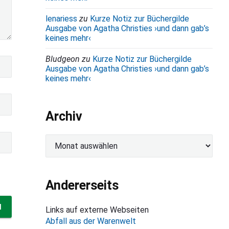
lenariess
zu
Kurze Notiz zur Büchergilde
Ausgabe von Agatha Christies ›und dann gab’s
keines mehr‹
Bludgeon
zu
Kurze Notiz zur Büchergilde
Ausgabe von Agatha Christies ›und dann gab’s
keines mehr‹
Archiv
A
r
c
h
Andererseits
i
v
Links auf externe Webseiten
Abfall aus der Warenwelt