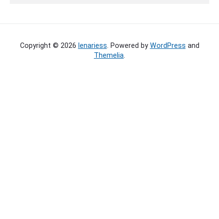
l
-
A
d
Copyright © 2026
lenariess
. Powered by
WordPress
and
r
Themelia
.
e
s
s
e