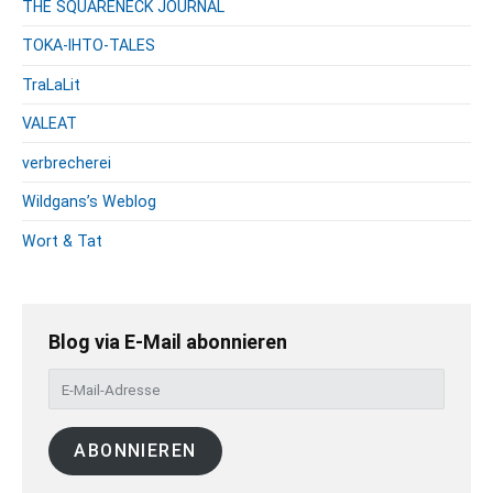
THE SQUARENECK JOURNAL
TOKA-IHTO-TALES
TraLaLit
VALEAT
verbrecherei
Wildgans’s Weblog
Wort & Tat
Blog via E-Mail abonnieren
E
-
M
ABONNIEREN
a
i