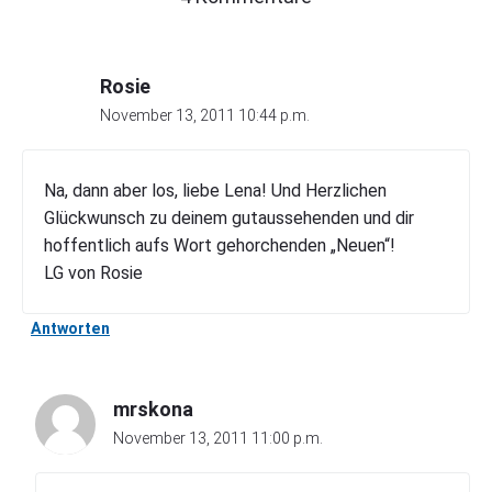
n
"
D
Rosie
e
r
November 13, 2011 10:44 p.m.
n
e
u
Na, dann aber los, liebe Lena! Und Herzlichen
e
Glückwunsch zu deinem gutaussehenden und dir
M
hoffentlich aufs Wort gehorchenden „Neuen“!
a
c
LG von Rosie
…
"
Antworten
mrskona
November 13, 2011 11:00 p.m.