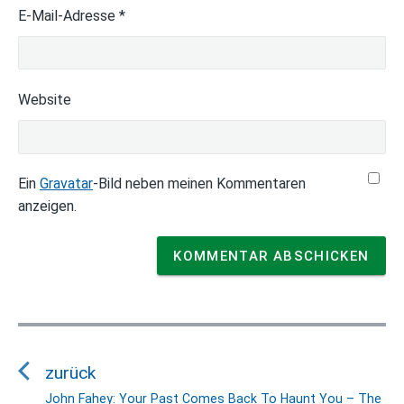
E-Mail-Adresse
*
Website
Ein
Gravatar
-Bild neben meinen Kommentaren
anzeigen.
B
e
zurück
i
t
John Fahey: Your Past Comes Back To Haunt You – The
V