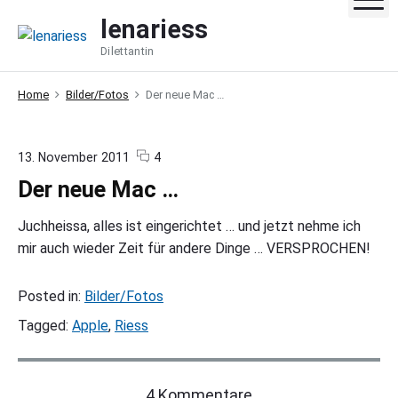
S
lenariess
k
Dilettantin
i
p
Home
Bilder/Fotos
Der neue Mac …
t
o
c
c
o
13. November 2011
4
o
o
n
Der neue Mac …
n
m
"
m
D
t
e
e
Juchheissa, alles ist eingerichtet … und jetzt nehme ich
e
n
r
mir auch wieder Zeit für andere Dinge … VERSPROCHEN!
t
n
n
s
e
t
u
Posted in:
Bilder/Fotos
e
M
Tagged:
Apple
,
Riess
a
c
…
"
o
4 Kommentare