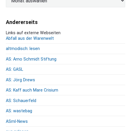
r
c
h
Andererseits
i
v
Links auf externe Webseiten
Abfall aus der Warenwelt
altmodisch: lesen
AS: Arno Schmidt Stiftung
AS: GASL
AS: Jörg Drews
AS: Kaff auch Mare Crisium
AS: Schauerfeld
AS: wastebag
ASml-News