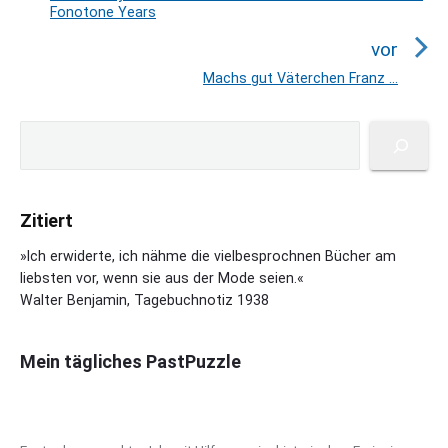
Fonotone Years
r
o
a
r
vor
h
g
Machs gut Väterchen Franz …
N
e
s
e
r
n
P
x
S
i
r
a
u
t
i
g
c
v
p
m
e
h
o
i
a
Zitiert
e
B
s
g
r
n
e
y
t
»Ich erwiderte, ich nähme die vielbesprochnen Bücher am
a
i
S
liebsten vor, wenn sie aus der Mode seien.«
:
t
t
i
Walter Benjamin, Tagebuchnotiz 1938
i
d
r
e
o
a
b
Mein tägliches PastPuzzle
n
g
a
:
r