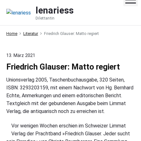
S
lenariess
k
Dilettantin
i
p
Home
Literatur
Friedrich Glauser: Matto regiert
t
o
c
13. März 2021
o
Friedrich Glauser: Matto regiert
n
t
Unionsverlag 2005, Taschenbuchausgabe, 320 Seiten,
e
ISBN: 3293203159, mit einem Nachwort von Hg. Bernhard
n
Echte, Anmerkungen und einem editorischen Bericht.
t
Textgleich mit der gebundenen Ausgabe beim Limmat
Verlag, die antiquarisch noch zu erreichen ist.
Vor wenigen Wochen erschien im Schweizer Limmat
Verlag der Prachtband »Friedrich Glauser. Jeder sucht