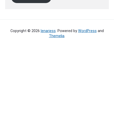
i
l
-
A
d
Copyright © 2026
lenariess
. Powered by
WordPress
and
r
Themelia
.
e
s
s
e