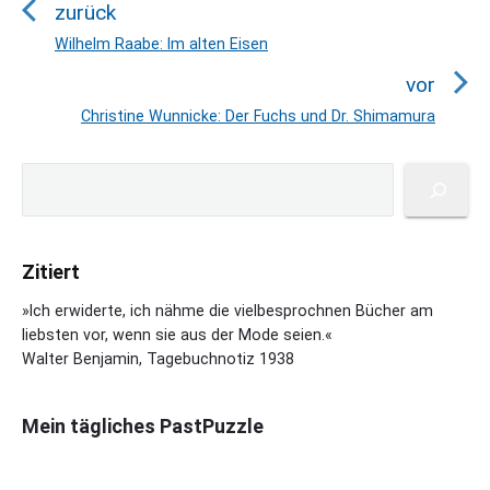
zurück
i
t
Wilhelm Raabe: Im alten Eisen
V
r
o
vor
a
r
Christine Wunnicke: Der Fuchs und Dr. Shimamura
N
h
g
e
e
s
P
x
S
r
n
r
u
t
i
a
i
c
p
g
m
v
h
o
a
e
Zitiert
e
i
s
r
B
n
g
y
t
»Ich erwiderte, ich nähme die vielbesprochnen Bücher am
e
S
a
liebsten vor, wenn sie aus der Mode seien.«
:
i
i
Walter Benjamin, Tagebuchnotiz 1938
t
t
d
i
e
r
o
b
Mein tägliches PastPuzzle
a
a
n
g
r
: