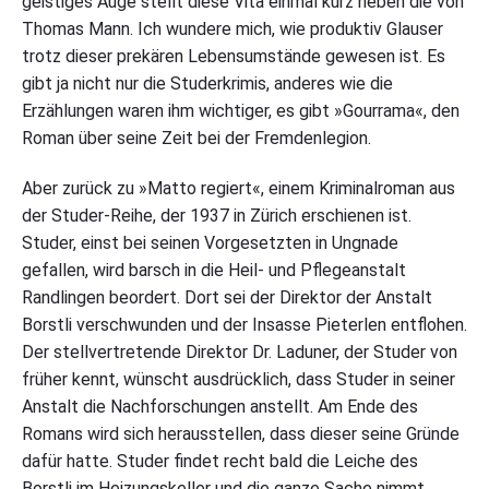
geistiges Auge stellt diese Vita einmal kurz neben die von
Thomas Mann. Ich wundere mich, wie produktiv Glauser
trotz dieser prekären Lebensumstände gewesen ist. Es
gibt ja nicht nur die Studerkrimis, anderes wie die
Erzählungen waren ihm wichtiger, es gibt »Gourrama«, den
Roman über seine Zeit bei der Fremdenlegion.
Aber zurück zu »Matto regiert«, einem Kriminalroman aus
der Studer-Reihe, der 1937 in Zürich erschienen ist.
Studer, einst bei seinen Vorgesetzten in Ungnade
gefallen, wird barsch in die Heil- und Pflegeanstalt
Randlingen beordert. Dort sei der Direktor der Anstalt
Borstli verschwunden und der Insasse Pieterlen entflohen.
Der stellvertretende Direktor Dr. Laduner, der Studer von
früher kennt, wünscht ausdrücklich, dass Studer in seiner
Anstalt die Nachforschungen anstellt. Am Ende des
Romans wird sich herausstellen, dass dieser seine Gründe
dafür hatte. Studer findet recht bald die Leiche des
Borstli im Heizungskeller und die ganze Sache nimmt