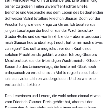
sein Paradies« von Christa Baumberger. Eine Sammlung
bisher zu großen Teilen unveröffentlichter Briefe,
Berichte und Gespräche aus dem Leben des bedeutenden
Schweizer Schriftstellers Friedrich Glauser. Doch vor der
Anschaffung war eine Frage zu klären: Ich besitze aus
jungen Lesetagen die Bücher aus der Wachtmeister-
Studer-Reihe und die vier Erzählbände – aber interessiert
mich Glauser heute überhaupt noch, hat er mir noch etwas
zu sagen? Das sollte möglichst vor dem Kauf eines
solchen Prachtbands geklärt werden. Ich zog Glausers
Meisterstück aus der 6-bändigen Wachtmeister-Studer-
Kassette des Unionsverlags, die heute mit Glück noch
antiquarisch zu erreichen ist. »Matto regiert« also habe
ich nach vielen Jahren wiedergelesen. Und es war eine
erstaunliche Lektüre.
Den Leserinnen und Lesern, die wohl schon einmal etwas
vom Friedrich-Glauser-Preis gehört hat, aber mit der
Person des Autors nicht wirklich etwas anfangen kann,