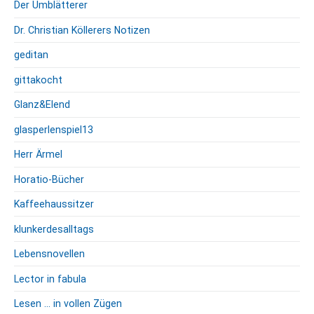
Der Umblätterer
Dr. Christian Köllerers Notizen
geditan
gittakocht
Glanz&Elend
glasperlenspiel13
Herr Ärmel
Horatio-Bücher
Kaffeehaussitzer
klunkerdesalltags
Lebensnovellen
Lector in fabula
Lesen … in vollen Zügen