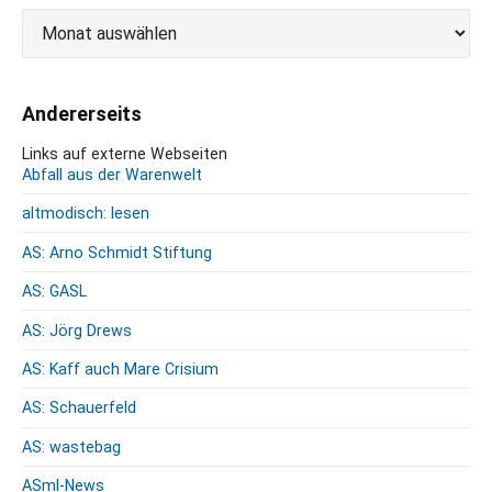
A
r
c
h
Andererseits
i
v
Links auf externe Webseiten
Abfall aus der Warenwelt
altmodisch: lesen
AS: Arno Schmidt Stiftung
AS: GASL
AS: Jörg Drews
AS: Kaff auch Mare Crisium
AS: Schauerfeld
AS: wastebag
ASml-News