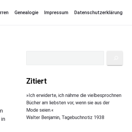
rren
Genealogie
Impressum
Datenschutzerklärung
P
S
u
r
c
i
h
Zitiert
m
e
a
n
»Ich erwiderte, ich nähme die vielbesprochnen
r
Bücher am liebsten vor, wenn sie aus der
y
Mode seien.«
en
S
Walter Benjamin, Tagebuchnotiz 1938
 in
i