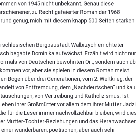
mmen von 1945 nicht unbekannt. Genau diese
erschienener, zu Recht gefeierter Roman der 1968
 Grund genug, mich mit diesem knapp 500 Seiten starken
ederschlesischen Bergbaustadt Walbrzych errichteter
sch begabte Dominika aufwächst. Erzählt wird nicht nur
vormals von Deutschen bewohnten Ort, sondern auch üb
 kommen vor, aber sie spielen in diesem Roman meist
en Bogen über drei Generationen, vom 2. Weltkrieg, der
, handelt von Entfremdung, dem „Nachdeutschen“ und ka
äuschungen, von Vertreibung und Katholizismus. Ist
 Leben ihrer Großmütter vor allem dem ihrer Mutter Jadz
ie für die Leser immer nachvollziehbar bleiben, wird die
 über Mutter-Tochter-Beziehungen und das Heranwachsen
n einer wunderbaren, poetischen, aber auch sehr