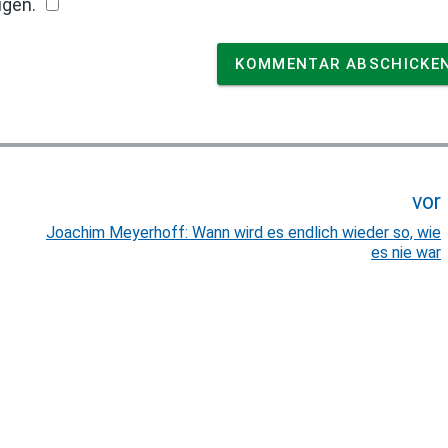
igen.
vor
Joachim Meyerhoff: Wann wird es endlich wieder so, wie
es nie war
t
t