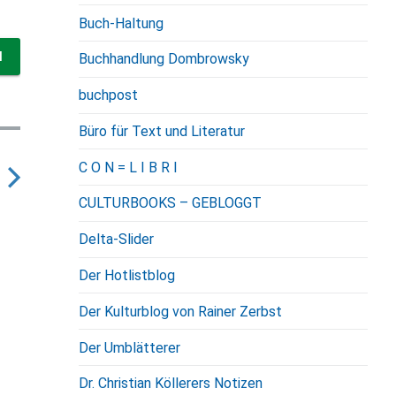
Buch-Haltung
Buchhandlung Dombrowsky
buchpost
Büro für Text und Literatur
C O N = L I B R I
CULTURBOOKS – GEBLOGGT
N
e
Delta-Slider
x
Der Hotlistblog
p
Der Kulturblog von Rainer Zerbst
o
Der Umblätterer
s
Dr. Christian Köllerers Notizen