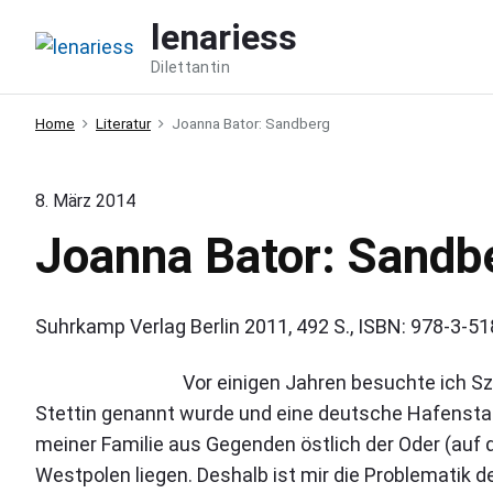
S
lenariess
k
Dilettantin
i
p
Home
Literatur
Joanna Bator: Sandberg
t
o
c
8. März 2014
o
Joanna Bator: Sandb
n
t
e
Suhrkamp Verlag Berlin 2011, 492 S., ISBN: 978-3-51
n
Vor einigen Jahren besuchte ich Sz
t
Stettin genannt wurde und eine deutsche Hafenstad
meiner Familie aus Gegenden östlich der Oder (auf 
Westpolen liegen. Deshalb ist mir die Problematik