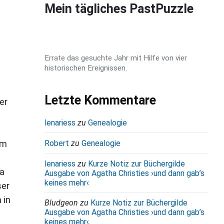
d
Mein tägliches PastPuzzle
e
b
a
Errate das gesuchte Jahr mit Hilfe von vier
r
historischen Ereignissen.
Letzte Kommentare
er
lenariess
zu
Genealogie
um
Robert
zu
Genealogie
lenariess
zu
Kurze Notiz zur Büchergilde
ia
Ausgabe von Agatha Christies ›und dann gab’s
keines mehr‹
ser
 in
Bludgeon
zu
Kurze Notiz zur Büchergilde
Ausgabe von Agatha Christies ›und dann gab’s
keines mehr‹