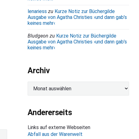
lenariess
zu
Kurze Notiz zur Büchergilde
Ausgabe von Agatha Christies ›und dann gab’s
keines mehr‹
Bludgeon
zu
Kurze Notiz zur Büchergilde
Ausgabe von Agatha Christies ›und dann gab’s
keines mehr‹
Archiv
A
r
c
h
Andererseits
i
v
Links auf externe Webseiten
Abfall aus der Warenwelt