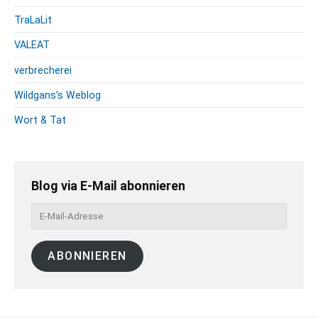
TraLaLit
VALEAT
verbrecherei
Wildgans’s Weblog
Wort & Tat
Blog via E-Mail abonnieren
E
-
M
ABONNIEREN
a
i
l
-