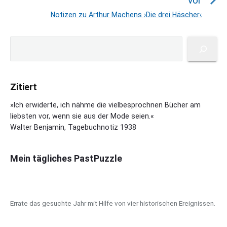
vor
a
r
Notizen zu Arthur Machens ›Die drei Häscher‹
N
h
g
e
e
s
P
x
S
r
n
r
u
t
i
a
i
c
p
g
m
v
h
o
a
e
Zitiert
e
i
s
r
B
n
g
y
t
»Ich erwiderte, ich nähme die vielbesprochnen Bücher am
e
S
a
liebsten vor, wenn sie aus der Mode seien.«
:
i
i
Walter Benjamin, Tagebuchnotiz 1938
t
t
d
i
e
r
o
b
Mein tägliches PastPuzzle
a
a
n
g
r
:
Errate das gesuchte Jahr mit Hilfe von vier historischen Ereignissen.