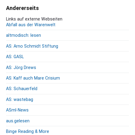
h
Andererseits
i
v
Links auf externe Webseiten
Abfall aus der Warenwelt
altmodisch: lesen
AS: Arno Schmidt Stiftung
AS: GASL
AS: Jörg Drews
AS: Kaff auch Mare Crisium
AS: Schauerfeld
AS: wastebag
ASml-News
aus.gelesen
Binge Reading & More