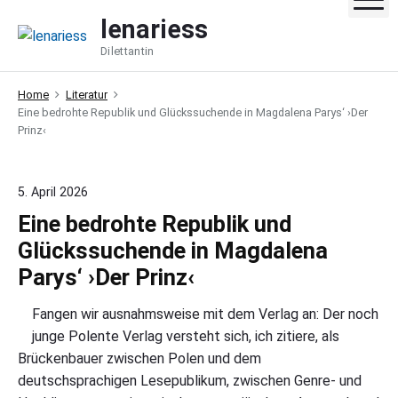
S
lenariess
k
Dilettantin
i
p
Home
Literatur
t
Eine bedrohte Republik und Glückssuchende in Magdalena Parys‘ ›Der
o
Prinz‹
c
o
n
5. April 2026
t
Eine bedrohte Republik und
e
Glückssuchende in Magdalena
n
Parys‘ ›Der Prinz‹
t
Fangen wir ausnahmsweise mit dem Verlag an: Der noch
junge Polente Verlag versteht sich, ich zitiere, als
Brückenbauer zwischen Polen und dem
deutschsprachigen Lesepublikum, zwischen Genre- und