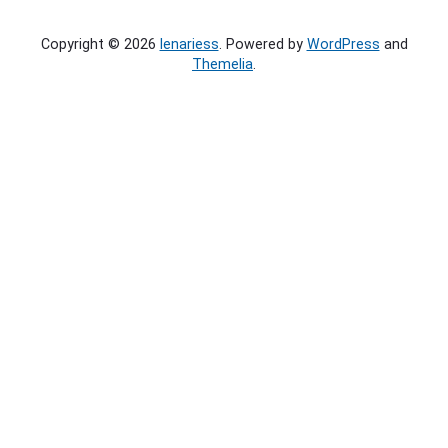
A
d
Copyright © 2026
lenariess
. Powered by
WordPress
and
r
Themelia
.
e
s
s
e