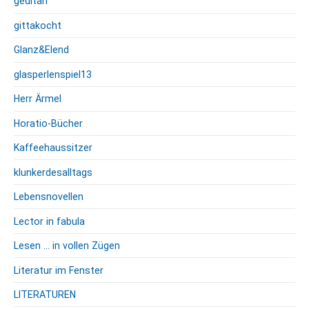
geditan
gittakocht
Glanz&Elend
glasperlenspiel13
Herr Ärmel
Horatio-Bücher
Kaffeehaussitzer
klunkerdesalltags
Lebensnovellen
Lector in fabula
Lesen … in vollen Zügen
Literatur im Fenster
LITERATUREN