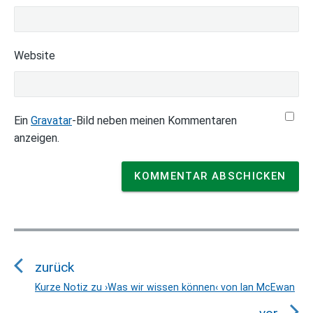
Website
Ein
Gravatar
-Bild neben meinen Kommentaren
anzeigen.
B
e
zurück
i
t
Kurze Notiz zu ›Was wir wissen können‹ von Ian McEwan
V
r
o